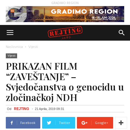
GRADIMO REGION
Naslovnica
Vijesti
Vijesti
PRIKAZAN FILM
“ZAVEŠTANJE” –
Svjedočanstva o genocidu u
zločinačkoj NDH
REJTING
Od
-
21 Aprila, 2019 09:31
Facebook
Twitter
Google+