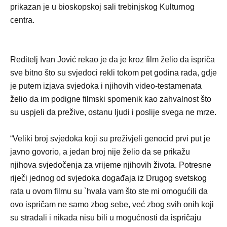
prikazan je u bioskopskoj sali trebinjskog Kulturnog
centra.
Reditelj Ivan Jović rekao je da je kroz film želio da ispriča
sve bitno što su svjedoci rekli tokom pet godina rada, gdje
je putem izjava svjedoka i njihovih video-testamenata
želio da im podigne filmski spomenik kao zahvalnost što
su uspjeli da prežive, ostanu ljudi i poslije svega ne mrze.
“Veliki broj svjedoka koji su preživjeli genocid prvi put je
javno govorio, a jedan broj nije želio da se prikažu
njihova svjedočenja za vrijeme njihovih života. Potresne
riječi jednog od svjedoka događaja iz Drugog svetskog
rata u ovom filmu su `hvala vam što ste mi omogućili da
ovo ispričam ne samo zbog sebe, već zbog svih onih koji
su stradali i nikada nisu bili u mogućnosti da ispričaju