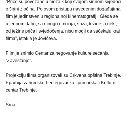
“Priče su povezane u mozaik koji svojom širinom svjedoči
o širini zločina. Po ovom pristupu navedenim događajima
film je jedinstven u regionalnoj kinematografiji. Gleda se
u jednom dahu, sa mnogo emocija, suza, težine, a neki,
od težine priča i svjedočenja, nisu mogli da sačekaju kraj
filma”, istakla je Jovićeva.
Film je snimio Centar za negovanje kulture sećanja
“Zaveštanje”.
Projekciju filma organizovali su Crkvena opština Trebinje,
Eparhija zahumsko-hercegovačka i primorska i Kulturni
centar Trebinje.
Srna