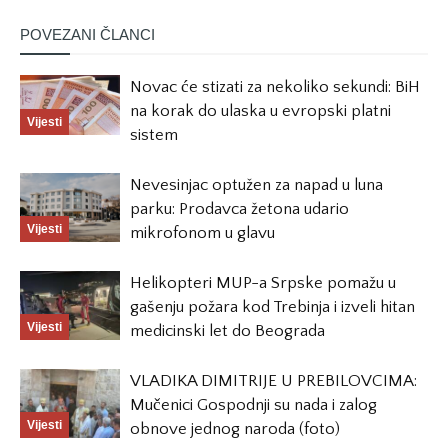
POVEZANI ČLANCI
Novac će stizati za nekoliko sekundi: BiH
na korak do ulaska u evropski platni
Vijesti
sistem
Nevesinjac optužen za napad u luna
parku: Prodavca žetona udario
Vijesti
mikrofonom u glavu
Helikopteri MUP-a Srpske pomažu u
gašenju požara kod Trebinja i izveli hitan
Vijesti
medicinski let do Beograda
VLADIKA DIMITRIJE U PREBILOVCIMA:
Mučenici Gospodnji su nada i zalog
Vijesti
obnove jednog naroda (foto)