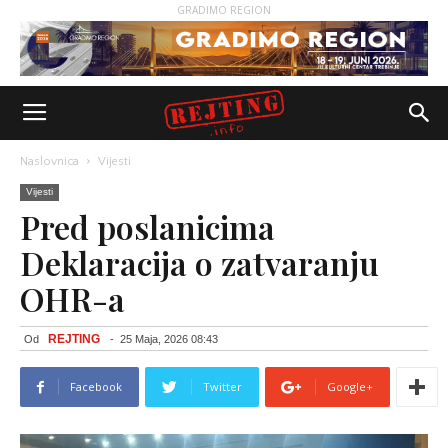
GRADIMO REGION
Naslovnica
Vijesti
Vijesti
Pred poslanicima
Deklaracija o zatvaranju
OHR-a
REJTING
Od
-
25 Maja, 2026 08:43
Facebook
Twitter
Google+