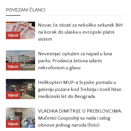
POVEZANI ČLANCI
Novac će stizati za nekoliko sekundi: BiH
na korak do ulaska u evropski platni
Vijesti
sistem
Nevesinjac optužen za napad u luna
parku: Prodavca žetona udario
Vijesti
mikrofonom u glavu
Helikopteri MUP-a Srpske pomažu u
gašenju požara kod Trebinja i izveli hitan
Vijesti
medicinski let do Beograda
VLADIKA DIMITRIJE U PREBILOVCIMA:
Mučenici Gospodnji su nada i zalog
Vijesti
obnove jednog naroda (foto)