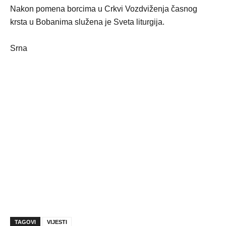
Nakon pomena borcima u Crkvi Vozdviženja časnog
krsta u Bobanima služena je Sveta liturgija.
Srna
TAGOVI
VIJESTI