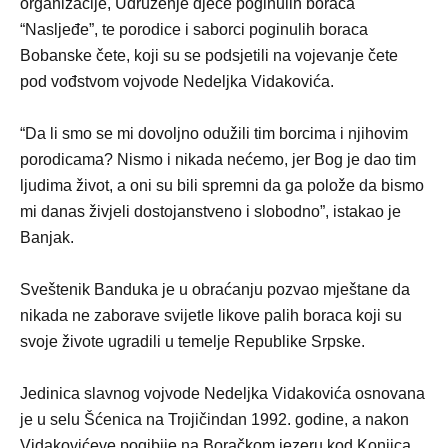
organizacije, Udruženje djece poginulih boraca
“Nasljeđe”, te porodice i saborci poginulih boraca
Bobanske čete, koji su se podsjetili na vojevanje čete
pod vođstvom vojvode Nedeljka Vidakovića.
“Da li smo se mi dovoljno odužili tim borcima i njihovim
porodicama? Nismo i nikada nećemo, jer Bog je dao tim
ljudima život, a oni su bili spremni da ga polože da bismo
mi danas živjeli dostojanstveno i slobodno”, istakao je
Banjak.
Sveštenik Banduka je u obraćanju pozvao mještane da
nikada ne zaborave svijetle likove palih boraca koji su
svoje živote ugradili u temelje Republike Srpske.
Jedinica slavnog vojvode Nedeljka Vidakovića osnovana
je u selu Šćenica na Trojičindan 1992. godine, a nakon
Vidakovićeve pogibije na Boračkom jezeru kod Konjica,