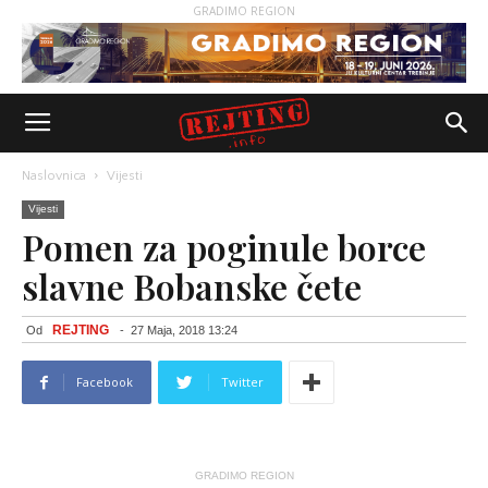
GRADIMO REGION
Naslovnica
Vijesti
Vijesti
Pomen za poginule borce
slavne Bobanske čete
REJTING
Od
-
27 Maja, 2018 13:24
Facebook
Twitter
GRADIMO REGION