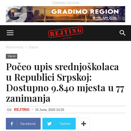
GRADIMO REGION
Naslovnica
Vijesti
Vijesti
Počeo upis srednjoškolaca
u Republici Srpskoj:
Dostupno 9.840 mjesta u 77
zanimanja
REJTING
Od
-
15 Juna, 2026 14:26
Facebook
Twitter