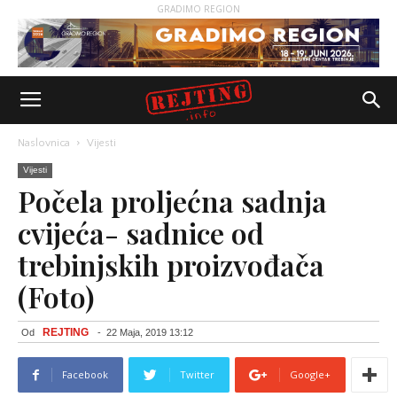
GRADIMO REGION
Naslovnica
Vijesti
Vijesti
Počela proljećna sadnja
cvijeća- sadnice od
trebinjskih proizvođača
(Foto)
REJTING
Od
-
22 Maja, 2019 13:12
Facebook
Twitter
Google+