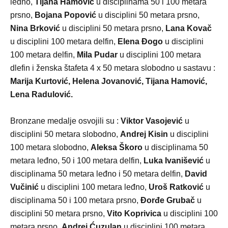
leđno,
Tijana Hamović
u disciplinama 50 i 100 metara
prsno,
Bojana Popović
u disciplini 50 metara prsno,
Nina Brković
u disciplini 50 metara prsno,
Lana Kovač
u disciplini 100 metara delfin,
Elena Đogo
u disciplini
100 metara delfin,
Mila Pudar
u disciplini 100 metara
dlefin i ženska štafeta 4 x 50 metara slobodno u sastavu :
Marija Kurtović, Helena Jovanović, Tijana Hamović,
Lena Radulović.
Bronzane medalje osvojili su :
Viktor Vasojević
u
disciplini 50 metara slobodno,
Andrej Kisin
u disciplini
100 metara slobodno,
Aleksa Škoro
u disciplinama 50
metara leđno, 50 i 100 metara delfin,
Luka Ivanišević
u
disciplinama 50 metara leđno i 50 metara delfin,
David
Vučinić
u disciplini 100 metara leđno,
Uroš Ratković
u
disciplinama 50 i 100 metara prsno,
Đorđe Grubač
u
disciplini 50 metara prsno,
Vito Koprivica
u disciplini 100
metara prsno,
Andrej Ćuzulan
u disciplini 100 metara