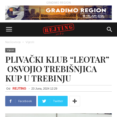
GRADIMO REGION
Naslovnica
Vijesti
Vijesti
PLIVAČKI KLUB “LEOTAR”
OSVOJIO TREBIŠNJICA
KUP U TREBINJU
REJTING
Od
-
23 Juna, 2024 12:29
Facebook
Twitter