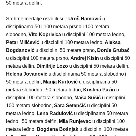
50 metara delfin.
Srebrne medalje osvojili su :
Uroš Hamović
u
disciplinama 50 i 100 metara prsno i 100 metara
slobodno,
Vito Koprivica
u disciplini 100 metara leđno,
Petar Milićević
u disciplini 100 metara leđno,
Aleksa
Bogdanović
u disciplini 50 metara prsno,
Đorđe Grubač
u disciplini 100 metara prsno,
Andrej Kisin
u disciplini 50
metara delfin,
Dimitrije Lozo
u disciplini 50 metara delfin,
Helena Jovanović
u disciplinama 50 metara slobodno i
50 metara delfin,
Marija Kurtović
u disciplinama 50
metara slobodno i 50 metara leđno,
Kristina Pažin
u
disciplini 100 metara slobodno,
Maša Sušić
u disciplini
100 metara slobodno,
Sara Setenčić
u disciplini 50
metara leđno,
Lena Radulović
u disciplinama 50 metara
leđno i 50 metara delfin,
Mila Runjevac
u disciplini 100
metara leđno,
Bogdana Bošnjak
u disciplini 100 metara