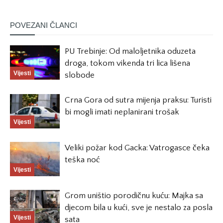
POVEZANI ČLANCI
PU Trebinje: Od maloljetnika oduzeta
droga, tokom vikenda tri lica lišena
Vijesti
slobode
Crna Gora od sutra mijenja praksu: Turisti
bi mogli imati neplanirani trošak
Vijesti
Veliki požar kod Gacka: Vatrogasce čeka
teška noć
Vijesti
Grom uništio porodičnu kuću: Majka sa
djecom bila u kući, sve je nestalo za posla
Vijesti
sata