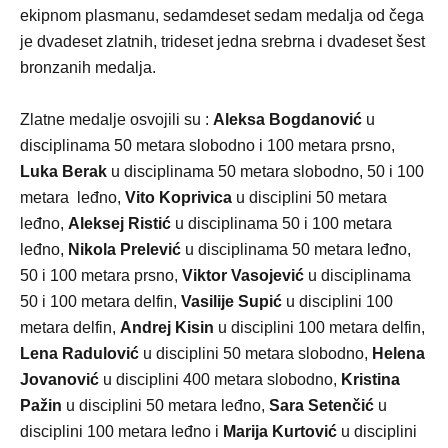
ekipnom plasmanu, sedamdeset sedam medalja od čega
je dvadeset zlatnih, trideset jedna srebrna i dvadeset šest
bronzanih medalja.
Zlatne medalje osvojili su :
Aleksa Bogdanović
u
disciplinama 50 metara slobodno i 100 metara prsno,
Luka Berak
u disciplinama 50 metara slobodno, 50 i 100
metara leđno,
Vito Koprivica
u disciplini 50 metara
leđno,
Aleksej Ristić
u disciplinama 50 i 100 metara
leđno,
Nikola Prelević
u disciplinama 50 metara leđno,
50 i 100 metara prsno,
Viktor Vasojević
u disciplinama
50 i 100 metara delfin,
Vasilije Supić
u disciplini 100
metara delfin,
Andrej Kisin
u disciplini 100 metara delfin,
Lena Radulović
u disciplini 50 metara slobodno,
Helena
Jovanović
u disciplini 400 metara slobodno,
Kristina
Pažin
u disciplini 50 metara leđno,
Sara Setenčić
u
disciplini 100 metara leđno i
Marija Kurtović
u disciplini