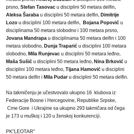
prsno,
Stefan Tasovac
u disciplini 50 metara delfin,
Aleksa Šaraba
u disciplini 50 metara delfin,
Dimitrije
Lozo
u disciplini 100 metara delfin,
Bojana Popović
u
disciplinama 50 metara slobodno i 100 metara prsno,
Jovana Mandrapa
u disciplinama 50 metara delfin i 100
metara slobodno,
Dunja Traparić
u disciplini 100 metara
slobodno,
Mila Runjevac
u disciplini 50 metara leđno,
Maša Sušić
u disciplini 50 metara leđno,
Nina Brković
u
disciplini 100 metara leđno,
Tijana Hamović
u disciplini
50 metara delfin i
Mila Pudar
u disciplini 50 metara delfin.
Na takmičenju je učestvovalo ukupno 16 klubova iz
Federacije Bosne i Hercegovine, Republike Srpske,
Crne Gore i Ukrajine sa ukupno 293 takmičara od čega
je 173 u muškoj i 120 u ženskoj konkurenciji.
PK”LEOTAR”