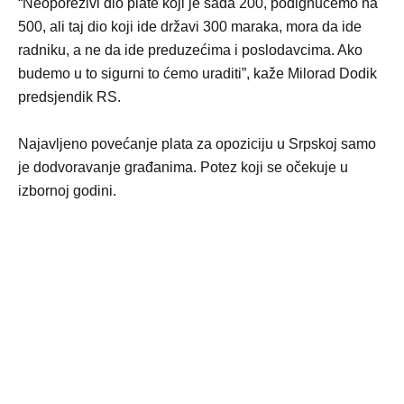
“Neoporezivi dio plate koji je sada 200, podignućemo na
500, ali taj dio koji ide državi 300 maraka, mora da ide
radniku, a ne da ide preduzećima i poslodavcima. Ako
budemo u to sigurni to ćemo uraditi”, kaže Milorad Dodik
predsjendik RS.
Najavljeno povećanje plata za opoziciju u Srpskoj samo
je dodvoravanje građanima. Potez koji se očekuje u
izbornoj godini.