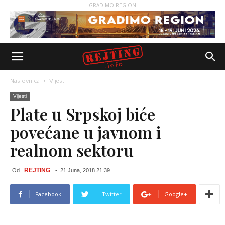
GRADIMO REGION
Naslovnica
Vijesti
Vijesti
Plate u Srpskoj biće
povećane u javnom i
realnom sektoru
REJTING
Od
-
21 Juna, 2018 21:39
Facebook
Twitter
Google+