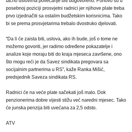
tačno uslovima povećanje biti dogovoreno. Ponovo su u
posebnoj poziciji prosvjetni radnici jer njihove plate treba
prvo izjednačiti sa ostalim budžetskim korisnicima. Tako
bi se prema prosvjetarima trebalo dvostruko djelovati.
“Da li će zaista biti, uslova, ako ih bude, još o tome ne
možemo govoriti, jer radimo određene pokazatelje i
analize koje moraju biti do kraja mjeseca završene, ono
što mogu reći je da Savez sindikata pregovara sa
socijalnim partnerima u RS”, kaže Ranka Mišić,
predsjednik Saveza sindikata RS.
Radnici će na veće plate sačekati još malo. Dok
penzionerima dobre vijesti stižu već naredni mjesec. Tako
će junska penzija biti uvećana za 2,5 odsto.
ATV