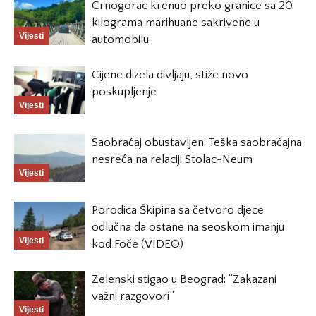
Crnogorac krenuo preko granice sa 20
kilograma marihuane sakrivene u
Vijesti
automobilu
Cijene dizela divljaju, stiže novo
poskupljenje
Vijesti
Saobraćaj obustavljen: Teška saobraćajna
nesreća na relaciji Stolac-Neum
Vijesti
Porodica Škipina sa četvoro djece
odlučna da ostane na seoskom imanju
Vijesti
kod Foče (VIDEO)
Zelenski stigao u Beograd: “Zakazani
važni razgovori”
Vijesti