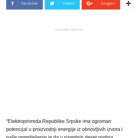
Facebook
Twitter
Google+
GRADIMO REGION
“Elektroprivreda Republike Srpske ima ogroman
potencijal u proizvodnji energije iz obnovljivih izvora i
naše opredjeljenje je da u narednih deset godina