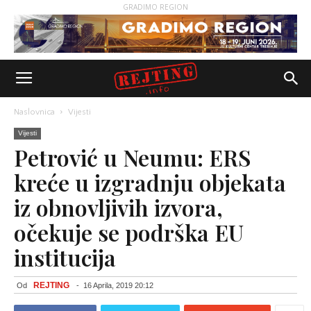
GRADIMO REGION
Naslovnica
Vijesti
Vijesti
Petrović u Neumu: ERS
kreće u izgradnju objekata
iz obnovljivih izvora,
očekuje se podrška EU
institucija
REJTING
Od
-
16 Aprila, 2019 20:12