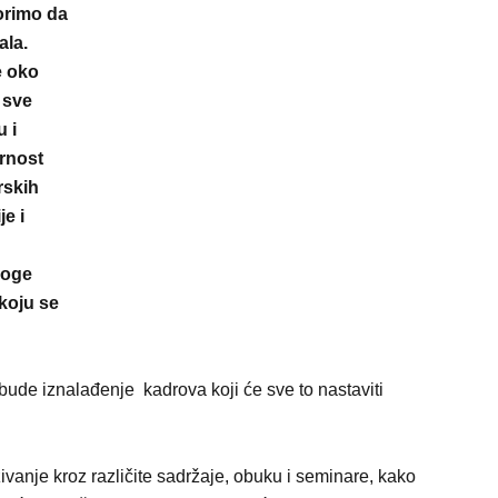
orimo da
ala.
e oko
, sve
u i
ornost
rskih
je i
noge
 koju se
bude iznalađenje kadrova koji će sve to nastaviti
vanje kroz različite sadržaje, obuku i seminare, kako