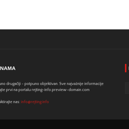
 NAMA
no drugačiji - potpuno objektivan. Sve najvažnije informacije
jte prvi na portalu rejting-info.preview-domain.com
ktirajte nas:
info@rejting.info