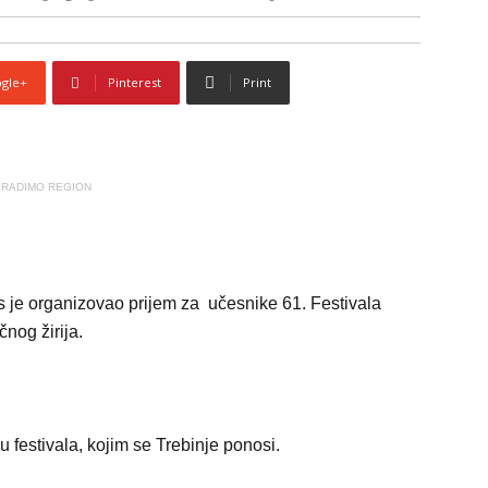
gle+
Pinterest
Print
RADIMO REGION
 je organizovao prijem za učesnike 61. Festivala
čnog žirija.
u festivala, kojim se Trebinje ponosi.