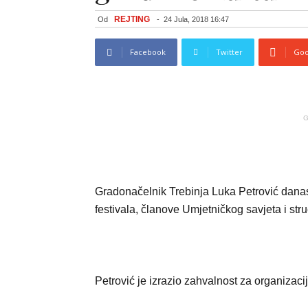
REJTING
Od
-
24 Jula, 2018 16:47
Facebook
Twitter
Goo
G
Gradonačelnik Trebinja Luka Petrović danas
festivala, članove Umjetničkog savjeta i stru
Petrović je izrazio zahvalnost za organizacij