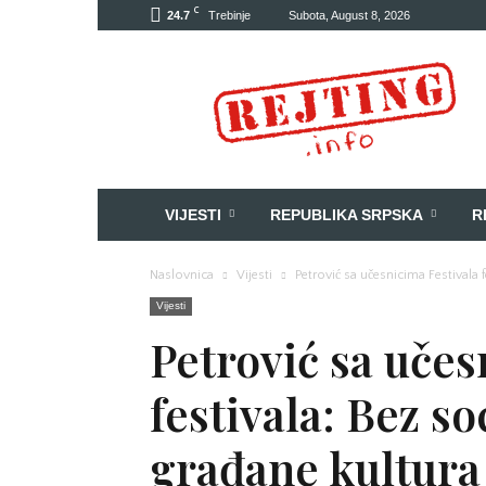
C
24.7
Trebinje
Subota, August 8, 2026
Rejting
VIJESTI
REPUBLIKA SRPSKA
R
Naslovnica
Vijesti
Petrović sa učesnicima Festivala 
Vijesti
Petrović sa učes
festivala: Bez s
građane kultura