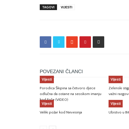
TAGOVI
VIJESTI
POVEZANI ČLANCI
Vijesti
Vijesti
Porodica Škipina sa četvoro djece
Zelenski sti
odlučna da ostane na seoskom imanju
važni razgov
kod Foče (VIDEO)
Vijesti
Vijesti
Veliki požar kod Nevesinja
Ubistvo u Bi