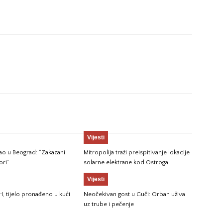
Vijesti
gao u Beograd: “Zakazani
Mitropolija traži preispitivanje lokacije
ori”
solarne elektrane kod Ostroga
Vijesti
H, tijelo pronađeno u kući
Neočekivan gost u Guči: Orban uživa
uz trube i pečenje