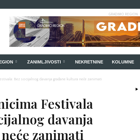
GRADIMO REGION
EGION
ZANIMLJIVOSTI
NEKRETNINE
KOLUMNE
festivala: Bez socijalnog davanja građane kultura neće zanimati
nicima Festivala
ocijalnog davanja
 neće zanimati