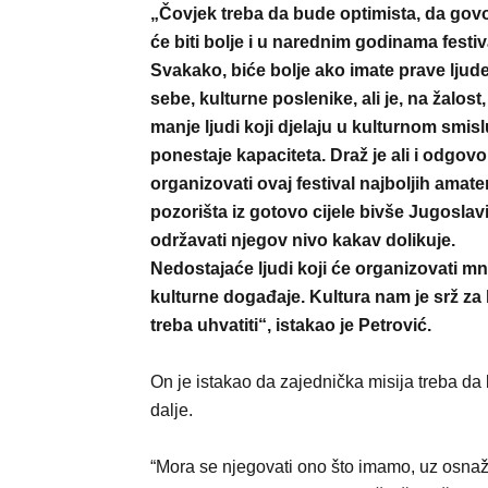
„Čovjek treba da bude optimista, da gov
će biti bolje i u narednim godinama festiv
Svakako, biće bolje ako imate prave ljud
sebe, kulturne poslenike, ali je, na žalost
manje ljudi koji djelaju u kulturnom smisl
ponestaje kapaciteta. Draž je ali i odgov
organizovati ovaj festival najboljih amate
pozorišta iz gotovo cijele bivše Jugoslavi
održavati njegov nivo kakav dolikuje.
Nedostajaće ljudi koji će organizovati m
kulturne događaje. Kultura nam je srž za
treba uhvatiti“, istakao je Petrović.
On je istakao da zajednička misija treba da 
dalje.
“Mora se njegovati ono što imamo, uz osnaži