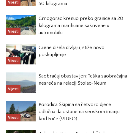
Vijesti
50 kilograma
Crnogorac krenuo preko granice sa 20
kilograma marihuane sakrivene u
Vijesti
automobilu
Cijene dizela divljaju, stiže novo
poskupljenje
Vijesti
Saobraćaj obustavljen: Teška saobraćajna
nesreća na relaciji Stolac-Neum
Vijesti
Porodica Škipina sa četvoro djece
odlučna da ostane na seoskom imanju
Vijesti
kod Foče (VIDEO)