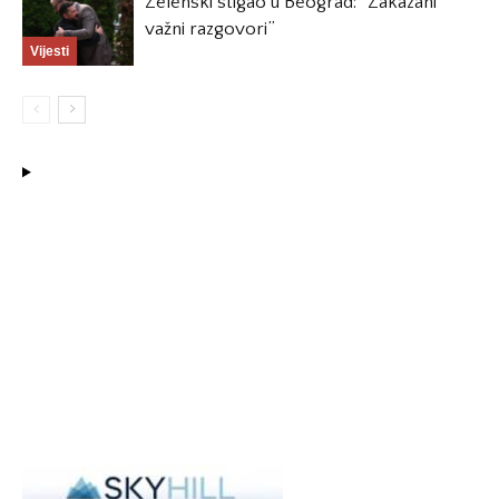
Zelenski stigao u Beograd: “Zakazani
važni razgovori”
Vijesti