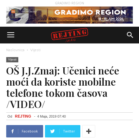
GRADIMO REGION
Naslovnica
Vijesti
Vijesti
OŠ J.J.Zmaj: Učenici neće
moći da koriste mobilne
telefone tokom časova
/VIDEO/
REJTING
Od
-
4 Maja, 2019 07:40
Facebook
Twitter