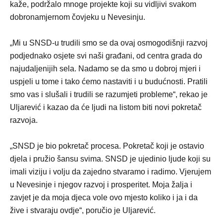
kaže, podržalo mnoge projekte koji su vidljivi svakom
dobronamjernom čovjeku u Nevesinju.
„Mi u SNSD-u trudili smo se da ovaj osmogodišnji razvoj
podjednako osjete svi naši građani, od centra grada do
najudaljenijih sela. Nadamo se da smo u dobroj mjeri i
uspjeli u tome i tako ćemo nastaviti i u budućnosti. Pratili
smo vas i slušali i trudili se razumjeti probleme“, rekao je
Uljarević i kazao da će ljudi na listom biti novi pokretač
razvoja.
„SNSD je bio pokretač procesa. Pokretač koji je ostavio
djela i pružio šansu svima. SNSD je ujedinio ljude koji su
imali viziju i volju da zajedno stvaramo i radimo. Vjerujem
u Nevesinje i njegov razvoj i prosperitet. Moja žalja i
zavjet je da moja djeca vole ovo mjesto koliko i ja i da
žive i stvaraju ovdje“, poručio je Uljarević.