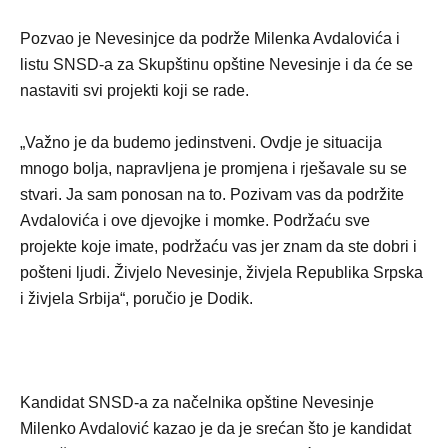
Pozvao je Nevesinjce da podrže Milenka Avdalovića i
listu SNSD-a za Skupštinu opštine Nevesinje i da će se
nastaviti svi projekti koji se rade.
„Važno je da budemo jedinstveni. Ovdje je situacija
mnogo bolja, napravljena je promjena i rješavale su se
stvari. Ja sam ponosan na to. Pozivam vas da podržite
Avdalovića i ove djevojke i momke. Podržaću sve
projekte koje imate, podržaću vas jer znam da ste dobri i
pošteni ljudi. Živjelo Nevesinje, živjela Republika Srpska
i živjela Srbija“, poručio je Dodik.
Kandidat SNSD-a za načelnika opštine Nevesinje
Milenko Avdalović kazao je da je srećan što je kandidat