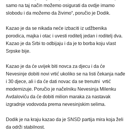
samo na taj način možemo osigurati da ovdje imamo
slobodu i da možemo da živimo“, poručio je Dodik.
Kazao je da se nikada neće izbaciti iz udžbenika
porodica, majka i otac i uvesti roditelj jedan i roditelj dva.
Kazao je da Srbi to odbijaju i da je to borba koju vlast
Srpske bije.
Kazao je da će uvijek biti novca za djecu i da će
Nevesinje dobiti novi vrtić ukoliko se na listi čekanja nađe
i 30 djece, ali i da će dati novac da se trenutni vrtić
modernizuje. Poručio je načelniku Nevesinja Milenku
Avdaloviću da će dobiti milion maraka za nastavak
izgradnje vodovoda prema nevesinjskim selima.
Dodik je na kraju kazao da je SNSD partija mira koja želi
da održi stabilnost.