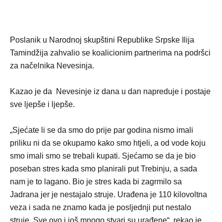
Poslanik u Narodnoj skupštini Republike Srpske Ilija
Tamindžija zahvalio se koalicionim partnerima na podršci
za načelnika Nevesinja.
Kazao je da Nevesinje iz dana u dan napreduje i postaje
sve ljepše i ljepše.
„Sjećate li se da smo do prije par godina nismo imali
priliku ni da se okupamo kako smo htjeli, a od vode koju
smo imali smo se trebali kupati. Sjećamo se da je bio
poseban stres kada smo planirali put Trebinju, a sada
nam je to lagano. Bio je stres kada bi zagrmilo sa
Jadrana jer je nestajalo struje. Urađena je 110 kilovoltna
veza i sada ne znamo kada je posljednji put nestalo
struje. Sve ovo i još mnogo stvari su urađene“, rekao je