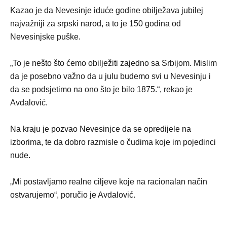
Kazao je da Nevesinje iduće godine obilježava jubilej
najvažniji za srpski narod, a to je 150 godina od
Nevesinjske puške.
„To je nešto što ćemo obilježiti zajedno sa Srbijom. Mislim
da je posebno važno da u julu budemo svi u Nevesinju i
da se podsjetimo na ono što je bilo 1875.“, rekao je
Avdalović.
Na kraju je pozvao Nevesinjce da se opredijele na
izborima, te da dobro razmisle o čudima koje im pojedinci
nude.
„Mi postavljamo realne ciljeve koje na racionalan način
ostvarujemo“, poručio je Avdalović.