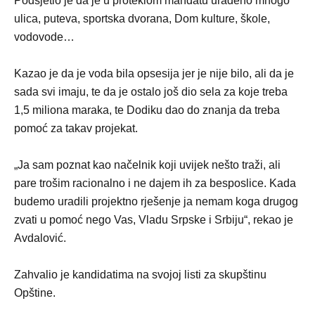
Podsjetio je da je u proteklom mandatu urađeno mnogo
ulica, puteva, sportska dvorana, Dom kulture, škole,
vodovode…
Kazao je da je voda bila opsesija jer je nije bilo, ali da je
sada svi imaju, te da je ostalo još dio sela za koje treba
1,5 miliona maraka, te Dodiku dao do znanja da treba
pomoć za takav projekat.
„Ja sam poznat kao načelnik koji uvijek nešto traži, ali
pare trošim racionalno i ne dajem ih za besposlice. Kada
budemo uradili projektno rješenje ja nemam koga drugog
zvati u pomoć nego Vas, Vladu Srpske i Srbiju“, rekao je
Avdalović.
Zahvalio je kandidatima na svojoj listi za skupštinu
Opštine.