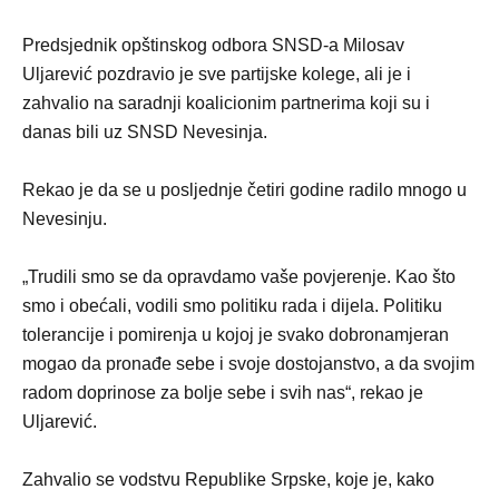
Predsjednik opštinskog odbora SNSD-a Milosav
Uljarević pozdravio je sve partijske kolege, ali je i
zahvalio na saradnji koalicionim partnerima koji su i
danas bili uz SNSD Nevesinja.
Rekao je da se u posljednje četiri godine radilo mnogo u
Nevesinju.
„Trudili smo se da opravdamo vaše povjerenje. Kao što
smo i obećali, vodili smo politiku rada i dijela. Politiku
tolerancije i pomirenja u kojoj je svako dobronamjeran
mogao da pronađe sebe i svoje dostojanstvo, a da svojim
radom doprinose za bolje sebe i svih nas“, rekao je
Uljarević.
Zahvalio se vodstvu Republike Srpske, koje je, kako