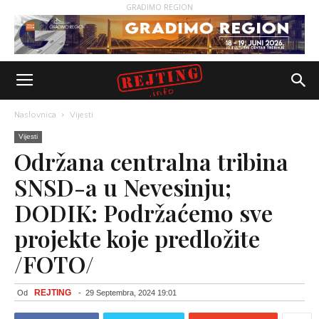
GRADIMO REGION
Naslovnica
Vijesti
Vijesti
Održana centralna tribina
SNSD-a u Nevesinju;
DODIK: Podržaćemo sve
projekte koje predložite
/FOTO/
REJTING
Od
-
29 Septembra, 2024 19:01