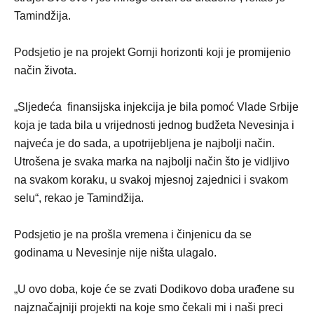
Tamindžija.
Podsjetio je na projekt Gornji horizonti koji je promijenio
način života.
„Sljedeća finansijska injekcija je bila pomoć Vlade Srbije
koja je tada bila u vrijednosti jednog budžeta Nevesinja i
najveća je do sada, a upotrijebljena je najbolji način.
Utrošena je svaka marka na najbolji način što je vidljivo
na svakom koraku, u svakoj mjesnoj zajednici i svakom
selu“, rekao je Tamindžija.
Podsjetio je na prošla vremena i činjenicu da se
godinama u Nevesinje nije ništa ulagalo.
„U ovo doba, koje će se zvati Dodikovo doba urađene su
najznačajniji projekti na koje smo čekali mi i naši preci