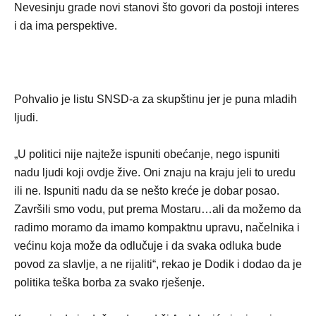
Nevesinju grade novi stanovi što govori da postoji interes
i da ima perspektive.
Pohvalio je listu SNSD-a za skupštinu jer je puna mladih
ljudi.
„U politici nije najteže ispuniti obećanje, nego ispuniti
nadu ljudi koji ovdje žive. Oni znaju na kraju jeli to uredu
ili ne. Ispuniti nadu da se nešto kreće je dobar posao.
Završili smo vodu, put prema Mostaru…ali da možemo da
radimo moramo da imamo kompaktnu upravu, načelnika i
većinu koja može da odlučuje i da svaka odluka bude
povod za slavlje, a ne rijaliti“, rekao je Dodik i dodao da je
politika teška borba za svako rješenje.