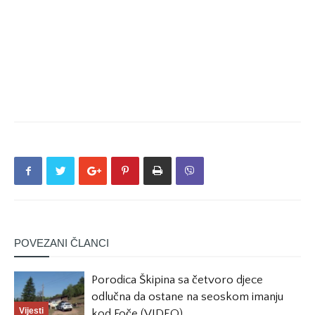
POVEZANI ČLANCI
Porodica Škipina sa četvoro djece
odlučna da ostane na seoskom imanju
Vijesti
kod Foče (VIDEO)