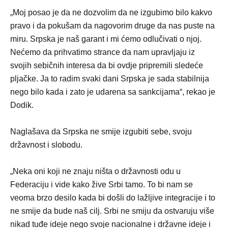
„Moj posao je da ne dozvolim da ne izgubimo bilo kakvo
pravo i da pokušam da nagovorim druge da nas puste na
miru. Srpska je naš garant i mi ćemo odlučivati o njoj.
Nećemo da prihvatimo strance da nam upravljaju iz
svojih sebičnih interesa da bi ovdje pripremili sledeće
pljačke. Ja to radim svaki dani Srpska je sada stabilnija
nego bilo kada i zato je udarena sa sankcijama“, rekao je
Dodik.
Naglašava da Srpska ne smije izgubiti sebe, svoju
državnost i slobodu.
„Neka oni koji ne znaju ništa o državnosti odu u
Federaciju i vide kako žive Srbi tamo. To bi nam se
veoma brzo desilo kada bi došli do lažljive integracije i to
ne smije da bude naš cilj. Srbi ne smiju da ostvaruju više
nikad tuđe ideje nego svoje nacionalne i državne ideje i