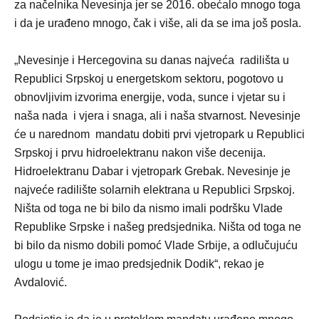
za načelnika Nevesinja jer se 2016. obećalo mnogo toga
i da je urađeno mnogo, čak i više, ali da se ima još posla.
„Nevesinje i Hercegovina su danas najveća radilišta u
Republici Srpskoj u energetskom sektoru, pogotovo u
obnovljivim izvorima energije, voda, sunce i vjetar su i
naša nada i vjera i snaga, ali i naša stvarnost. Nevesinje
će u narednom mandatu dobiti prvi vjetropark u Republici
Srpskoj i prvu hidroelektranu nakon više decenija.
Hidroelektranu Dabar i vjetropark Grebak. Nevesinje je
najveće radilište solarnih elektrana u Republici Srpskoj.
Ništa od toga ne bi bilo da nismo imali podršku Vlade
Republike Srpske i našeg predsjednika. Ništa od toga ne
bi bilo da nismo dobili pomoć Vlade Srbije, a odlučujuću
ulogu u tome je imao predsjednik Dodik“, rekao je
Avdalović.