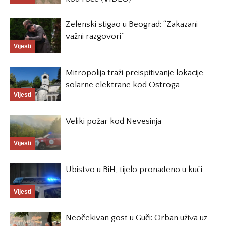
Zelenski stigao u Beograd: “Zakazani
važni razgovori”
Vijesti
Mitropolija traži preispitivanje lokacije
solarne elektrane kod Ostroga
Vijesti
Veliki požar kod Nevesinja
Vijesti
Ubistvo u BiH, tijelo pronađeno u kući
Vijesti
Neočekivan gost u Guči: Orban uživa uz