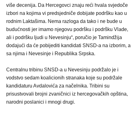
više decenija. Da Hercegovci znaju reći hvala svjedoče
izbori na kojima vi predsjedniče dobijate podršku kao u
rodnim Laktašima. Nema razloga da tako i ne bude u
budućnosti jer imamo njegovu podršku i podršku Vlade,
ali i podršku ljudi u Nevesinju“, poručio je Tamindžija
dodajući da će pobijediti kandidati SNSD-a na izborim, a
sa njima i Nevesinje i Republika Srpska.
Centralnu tribinu SNSD-a u Nevesinju podržalo je i
vodstvo sedam koalicionih stranaka koje su podržale
kandidaturu Avdalovića za načelnika. Tribini su
prisustvovali brojni zvaničnici iz hercegovačkih opština,
narodni poslanici i mnogi drugi.