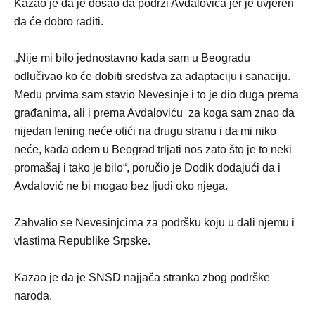
Kazao je da je došao da podrži Avdalovića jer je uvjeren
da će dobro raditi.
„Nije mi bilo jednostavno kada sam u Beogradu
odlučivao ko će dobiti sredstva za adaptaciju i sanaciju.
Među prvima sam stavio Nevesinje i to je dio duga prema
građanima, ali i prema Avdaloviću za koga sam znao da
nijedan fening neće otići na drugu stranu i da mi niko
neće, kada odem u Beograd trljati nos zato što je to neki
promašaj i tako je bilo“, poručio je Dodik dodajući da i
Avdalović ne bi mogao bez ljudi oko njega.
Zahvalio se Nevesinjcima za podršku koju u dali njemu i
vlastima Republike Srpske.
Kazao je da je SNSD najjača stranka zbog podrške
naroda.