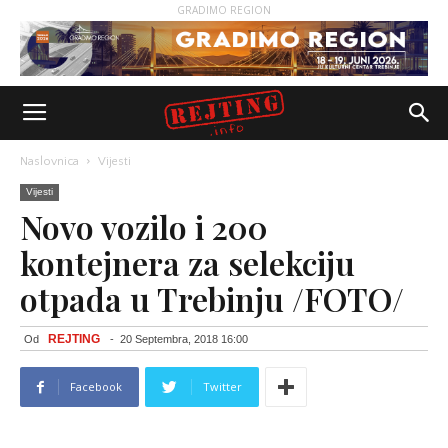
GRADIMO REGION
Naslovnica
Vijesti
Vijesti
Novo vozilo i 200
kontejnera za selekciju
otpada u Trebinju /FOTO/
REJTING
Od
-
20 Septembra, 2018 16:00
Facebook
Twitter