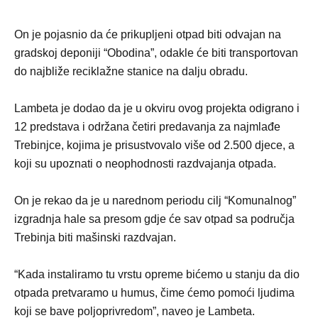
On je pojasnio da će prikupljeni otpad biti odvajan na
gradskoj deponiji “Obodina”, odakle će biti transportovan
do najbliže reciklažne stanice na dalju obradu.
Lambeta je dodao da je u okviru ovog projekta odigrano i
12 predstava i održana četiri predavanja za najmlađe
Trebinjce, kojima je prisustvovalo više od 2.500 djece, a
koji su upoznati o neophodnosti razdvajanja otpada.
On je rekao da je u narednom periodu cilj “Komunalnog”
izgradnja hale sa presom gdje će sav otpad sa područja
Trebinja biti mašinski razdvajan.
“Kada instaliramo tu vrstu opreme bićemo u stanju da dio
otpada pretvaramo u humus, čime ćemo pomoći ljudima
koji se bave poljoprivredom”, naveo je Lambeta.