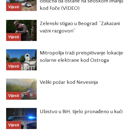
odlučna da ostane na seoskom imanju
Vijesti
kod Foče (VIDEO)
Zelenski stigao u Beograd: “Zakazani
važni razgovori”
Vijesti
Mitropolija traži preispitivanje lokacije
solarne elektrane kod Ostroga
Vijesti
Veliki požar kod Nevesinja
Vijesti
Ubistvo u BiH, tijelo pronađeno u kući
Vijesti