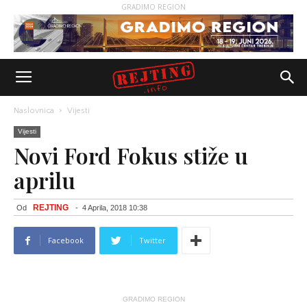
GRADIMO REGION
Naslovnica
Vijesti
Vijesti
Novi Ford Fokus stiže u
aprilu
REJTING
Od
-
4 Aprila, 2018 10:38
Facebook
Twitter
GRADIMO REGION