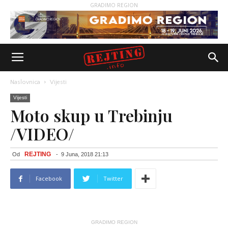
GRADIMO REGION
Naslovnica
Vijesti
Vijesti
Moto skup u Trebinju
/VIDEO/
REJTING
Od
-
9 Juna, 2018 21:13
Facebook
Twitter
GRADIMO REGION