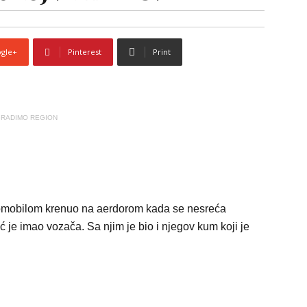
gle+
Pinterest
Print
RADIMO REGION
omobilom krenuo na aerdorom kada se nesreća
 je imao vozača. Sa njim je bio i njegov kum koji je