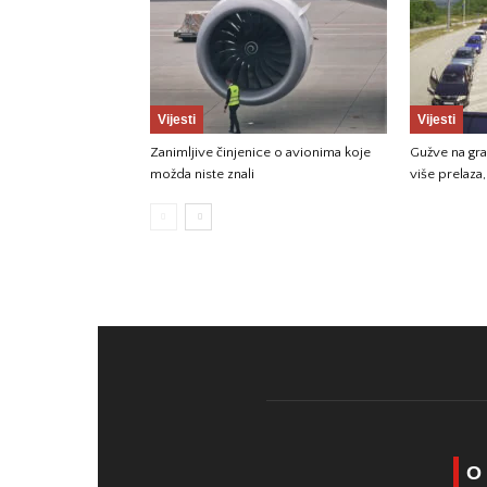
Vijesti
Vijesti
Zanimljive činjenice o avionima koje
Gužve na gr
možda niste znali
više prelaza
O