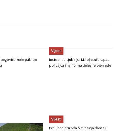
Vijesti
jbegovića kuće pala po
Incident u Ljubinju: Maloljetnik napao
ma
policajca i nanio mu tjelesne povrede
Vijesti
Prelijepa priroda Nevesinja danas u