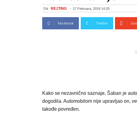
REJTING
Od
-
17 Februara, 2019 14:20
Facebook
Twitter
Goo
G
Kako se nezavnično saznaje, Šaban je aut
dogodila. Automobilom nije upravljao on, već
takođe povređen.