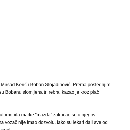
 Mirsad Kerić i Boban Stojadinović. Prema poslednjim
su Bobanu slomljena tri rebra, kazao je kroz plač
 automobila marke “mazda” zakucao se u njegov
 vozač nije imao dozvolu. Iako su lekari dali sve od
uspeli.