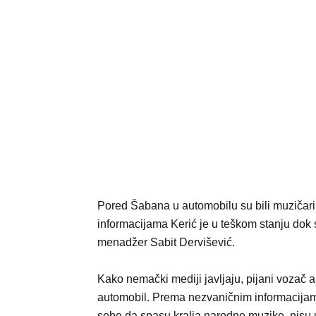
Pored Šabana u automobilu su bili muzičari
informacijama Kerić je u teškom stanju dok 
menadžer Sabit Dervišević.
Kako nemački mediji javljaju, pijani vozač
automobil. Prema nezvaničnim informacijama
sebe da spasu kralja narodne muzike, nisu 