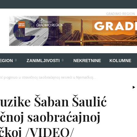
GRADIMO REGION
EGION
ZANIMLJIVOSTI
NEKRETNINE
KOLUMNE
ć poginuo u stravičnoj saobraćajnoj nesreći u Njemačkoj...
uzike Šaban Šaulić
čnoj saobraćajnoj
čkoj /VIDEO/