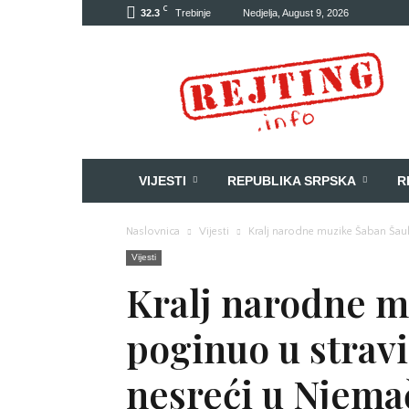
C
32.3
Trebinje
Nedjelja, August 9, 2026
Rejting
VIJESTI
REPUBLIKA SRPSKA
R
Naslovnica
Vijesti
Kralj narodne muzike Šaban Šauli
Vijesti
Kralj narodne m
poginuo u stravi
nesreći u Njema