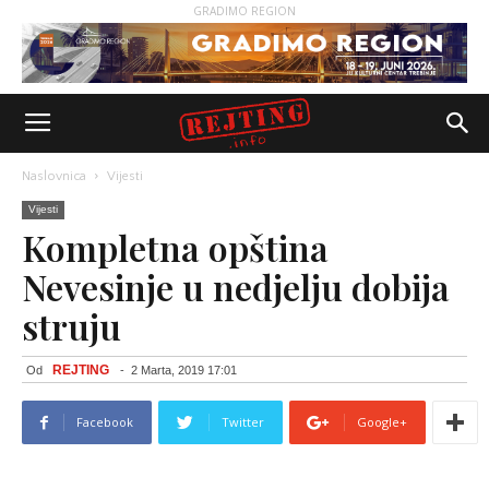
GRADIMO REGION
Naslovnica
Vijesti
Vijesti
Kompletna opština
Nevesinje u nedjelju dobija
struju
REJTING
Od
-
2 Marta, 2019 17:01
Facebook
Twitter
Google+