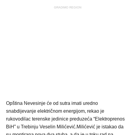
GRADIMO REGION
Opština Nevesinje će od sutra imati uredno
snabdijevanje električnom energijom, rekao je
rukovodilac terenske jedinice preduzeća “Elektroprenos
BiH” u Trebinju Veselin Milićević.Milićević je istakao da
su montirana nova dva stuba, a da je u toku rad na