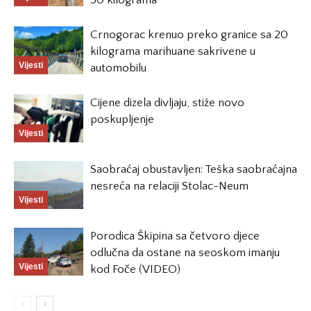
50 kilograma
Crnogorac krenuo preko granice sa 20
kilograma marihuane sakrivene u
Vijesti
automobilu
Cijene dizela divljaju, stiže novo
poskupljenje
Vijesti
Saobraćaj obustavljen: Teška saobraćajna
nesreća na relaciji Stolac-Neum
Vijesti
Porodica Škipina sa četvoro djece
odlučna da ostane na seoskom imanju
Vijesti
kod Foče (VIDEO)