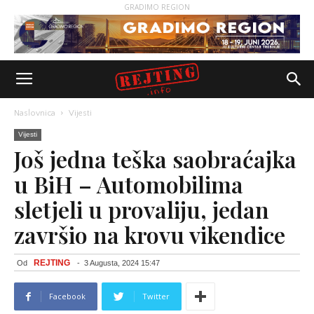
GRADIMO REGION
Naslovnica
Vijesti
Vijesti
Još jedna teška saobraćajka
u BiH – Automobilima
sletjeli u provaliju, jedan
završio na krovu vikendice
REJTING
Od
-
3 Augusta, 2024 15:47
Facebook
Twitter