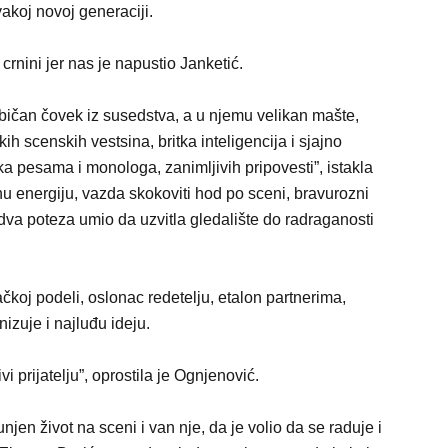
akoj novoj generaciji.
crnini jer nas je napustio Janketić.
bičan čovek iz susedstva, a u njemu velikan mašte,
ih scenskih vestsina, britka inteligencija i sjajno
a pesama i monologa, zanimljivih pripovesti”, istakla
nu energiju, vazda skokoviti hod po sceni, bravurozni
va poteza umio da uzvitla gledalište do radraganosti
čkoj podeli, oslonac redetelju, etalon partnerima,
nizuje i najluđu ideju.
prijatelju”, oprostila je Ognjenović.
njen život na sceni i van nje, da je volio da se raduje i