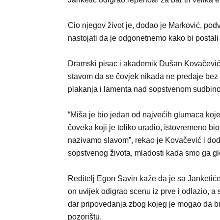
Cio njegov život je, dodao je Marković, pod
nastojati da je odgonetnemo kako bi postali b
Dramski pisac i akademik Dušan Kovačević je
stavom da se čovjek nikada ne predaje bez 
plakanja i lamenta nad sopstvenom sudbin
“Miša je bio jedan od najvećih glumaca koj
čoveka koji je toliko uradio, istovremeno bio
nazivamo slavom”, rekao je Kovačević i do
sopstvenog života, mladosti kada smo ga gledal
Reditelj Egon Savin kaže da je sa Janketiće
on uvijek odigrao scenu iz prve i odlazio, 
dar pripovedanja zbog kojeg je mogao da bu
pozorištu.