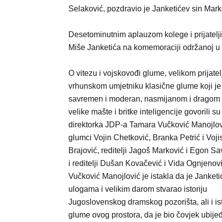
Selaković, pozdravio je Janketićev sin Marko
Desetominutnim aplauzom kolege i prijatelji
Miše Janketića na komemoraciji održanoj 
O vitezu i vojskovođi glume, velikom prijatel
vrhunskom umjetniku klasične glume koji je
savremen i moderan, nasmijanom i dragom
velike mašte i britke inteligencije govorili su
direktorka JDP-a Tamara Vučković Manojlov
glumci Vojin Chetković, Branka Petrić i Voji
Brajović, reditelji Jagoš Marković i Egon Sav
i reditelji Dušan Kovačević i Vida Ognjenovi
Vučković Manojlović je istakla da je Janketi
ulogama i velikim darom stvarao istoriju
Jugoslovenskog dramskog pozorišta, ali i ist
glume ovog prostora, da je bio čovjek ubijeđ