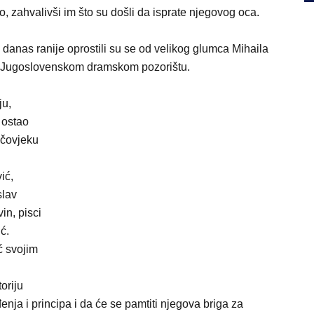
, zahvalivši im što su došli da isprate njegovog oca.
 danas ranije oprostili su se od velikog glumca Mihaila
u Jugoslovenskom dramskom pozorištu.
ju,
 ostao
 čovjeku
ić,
slav
in, pisci
ć.
ć svojim
oriju
enja i principa i da će se pamtiti njegova briga za