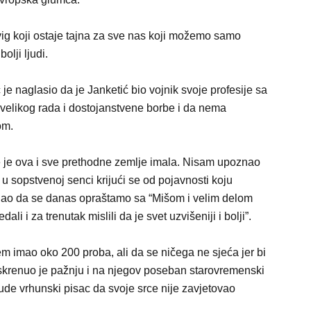
vig koji ostaje tajna za sve nas koji možemo samo
olji ljudi.
 naglasio da je Janketić bio vojnik svoje profesije sa
velikog rada i dostojanstvene borbe i da nema
om.
e je ova i sve prethodne zemlje imala. Nisam upoznao
 u sopstvenoj senci krijući se od pojavnosti koju
dao da se danas opraštamo sa “Mišom i velim delom
i i za trenutak mislili da je svet uzvišeniji i bolji”.
m imao oko 200 proba, ali da se ničega ne sjeća jer bi
a skrenuo je pažnju i na njegov poseban starovremenski
de vrhunski pisac da svoje srce nije zavjetovao