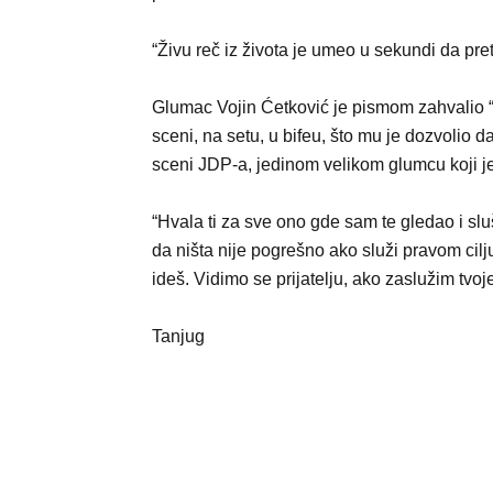
“Živu reč iz života je umeo u sekundi da pret
Glumac Vojin Ćetković je pismom zahvalio “
sceni, na setu, u bifeu, što mu je dozvolio d
sceni JDP-a, jedinom velikom glumcu koji je 
“Hvala ti za sve ono gde sam te gledao i slu
da ništa nije pogrešno ako služi pravom cil
ideš. Vidimo se prijatelju, ako zaslužim tvoj
Tanjug