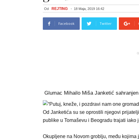
REJTING
Od
-
18 Maja, 2019 16:42
Facebook
Twitter
G
Glumac Mihailo Miša Janketić sahranjen j
Od Janketića su se oprostili njegovi prijate
publike u Tomaševu i Beogradu trajati iako 
Okupljene na Novom groblju, među kojima je 