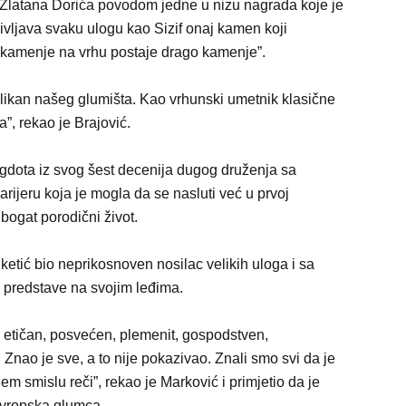
st Zlatana Dorića povodom jedne u nizu nagrada koje je
ivljava svaku ulogu kao Sizif onaj kamen koji
 kamenje na vrhu postaje drago kamenje”.
elikan našeg glumišta. Kao vrhunski umetnik klasične
”, rekao je Brajović.
egdota iz svog šest decenija dugog druženja sa
rijeru koja je mogla da se nasluti već u prvoj
 bogat porodični život.
ketić bio neprikosnoven nosilac velikih uloga i sa
 predstave na svojim leđima.
n, etičan, posvećen, plemenit, gospodstven,
 Znao je sve, a to nije pokazivao. Znali smo svi da je
m smislu reči”, rekao je Marković i primjetio da je
 evropska glumca.