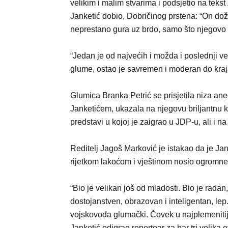
velikim i malim stvarima i podsjetio na tek
Janketić dobio, Dobričinog prstena: “On dož
neprestano gura uz brdo, samo što njegovo
“Jedan je od najvećih i možda i poslednji v
glume, ostao je savremen i moderan do kraja
Glumica Branka Petrić se prisjetila niza an
Janketićem, ukazala na njegovu briljantnu ka
predstavi u kojoj je zaigrao u JDP-u, ali i na
Reditelj Jagoš Marković je istakao da je Jan
rijetkom lakoćom i vještinom nosio ogromne
“Bio je velikan još od mladosti. Bio je rada
dostojanstven, obrazovan i inteligentan, lep.
vojskovođa glumački. Čovek u najplemenitije
Janketić odigrao repertoar za bar tri velika