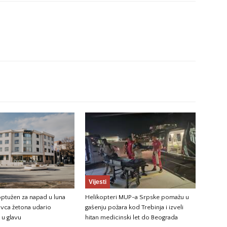
Vijesti
ptužen za napad u luna
Helikopteri MUP-a Srpske pomažu u
avca žetona udario
gašenju požara kod Trebinja i izveli
u glavu
hitan medicinski let do Beograda