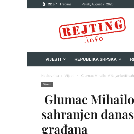
C
22.5
Trebinje
Petak, August 7, 2026
Rejting
VIJESTI
REPUBLIKA SRPSKA
R
Naslovnica
Vijesti
Glumac Mihailo Miša Janketić sahr
Vijesti
Glumac Mihailo 
sahranjen danas 
građana