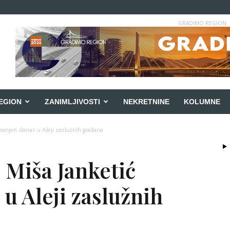
GRADIMO REGION
EGION
ZANIMLJIVOSTI
NEKRETNINE
KOLUMNE
anjen danas u Aleji zaslužnih građana
Miša Janketić
u Aleji zaslužnih