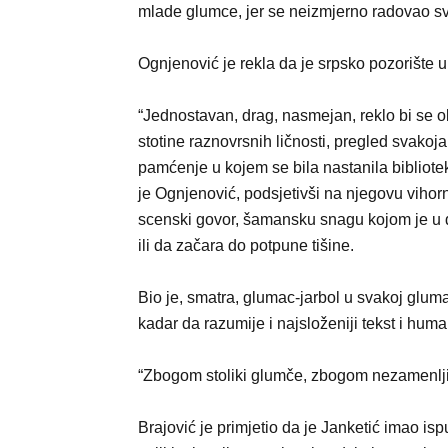
mlade glumce, jer se neizmjerno radovao sv
Ognjenović je rekla da je srpsko pozorište u 
“Jednostavan, drag, nasmejan, reklo bi se o
stotine raznovrsnih ličnosti, pregled svakojak
pamćenje u kojem se bila nastanila bibliotek
je Ognjenović, podsjetivši na njegovu vihor
scenski govor, šamansku snagu kojom je u d
ili da začara do potpune tišine.
Bio je, smatra, glumac-jarbol u svakoj gluma
kadar da razumije i najsloženiji tekst i huma
“Zbogom stoliki glumče, zbogom nezamenljivi 
Brajović je primjetio da je Janketić imao ispu