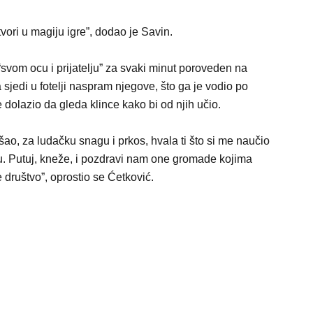
vori u magiju igre”, dodao je Savin.
svom ocu i prijatelju” za svaki minut poroveden na
a sjedi u fotelji naspram njegove, što ga je vodio po
dolazio da gleda klince kako bi od njih učio.
šao, za ludačku snagu i prkos, hvala ti što si me naučio
ju. Putuj, kneže, i pozdravi nam one gromade kojima
e društvo”, oprostio se Ćetković.