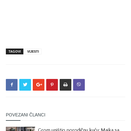
TAGOVI
VIJESTI
POVEZANI ČLANCI
Grom uništio porodičnu kuću: Majka sa