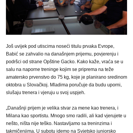
Još uvijek pod utiscima noseći titulu prvaka Evrope,
Babić se zahvalio na današnjem prijemu, povjerenju i
podršci od strane Opštine Gacko. Kako kaže, vraća se u
salu na naporne treninge kojim se priprema na teže
amatersko prvenstvo do 75 kg, koje je planirano sredinom
oktobra u Slovačkoj. Mladima poručuje da budu uporni,
slušaju trenera i vjeruju u svoj uspjeh.
„Današnji prijem je velika stvar za mene kao trenera, i
Milana kao sportistu. Mnogo smo radili, ali kad vjerujete u
nešto, ništa nije teško. Nastavljamo sa treninzima i
takmičenjima. U subotu idemo na Svjetsko juniorsko