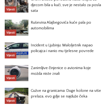
djecom bila u kući, sve je nestalo za posla
Vijesti
sata
Ruševina Alajbegovića kuće pala po
automobilima
Vijesti
Incident u Ljubinju: Maloljetnik napao
policajca i nanio mu tjelesne povrede
Vijesti
Zanimljive činjenice o avionima koje
možda niste znali
Vijesti
Gužve na granicama: Duge kolone na više
prelaza, evo gdje se najduže čeka
Vijesti