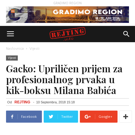
GRADIMO REGION
Naslovnica
Vijesti
Vijesti
Gacko: Upriličen prijem za
profesionalnog prvaka u
kik-boksu Milana Babića
REJTING
Od
-
10 Septembra, 2018 15:18
Facebook
Twitter
Google+