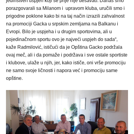
jedinstven uspjeh koji se prije nije dešavao. Danas smo
porazgovarali sa Milanom i upravom kluba, uručili smo i
prigodne poklone kako bi na taj način izrazili zahvalnost
na promociji Gacka u srpskim zemljama na Balkanu i
Evropi. Bilo je uspjeha i u drugim sportovima, ali u
pojedinačnom sportu ovo je najveći uspjeh do sada“,
kaže Radmilović, ističući da je Opština Gacko podržala
ovaj meč, ali i da pomaže i podržava i sve ostale sportiste
i klubove, ulaže u njih, jer, kako ističe, oni vrše promociju
ne samo svoje ličnosti i napora već i promociju same
opštine.