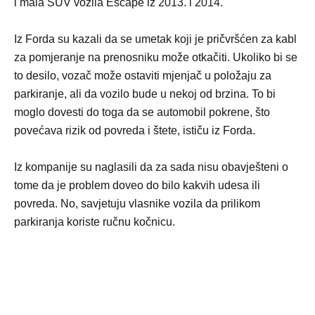
i mala SUV vozila Escape iz 2013. i 2014.
Iz Forda su kazali da se umetak koji je pričvršćen za kabl
za pomjeranje na prenosniku može otkačiti. Ukoliko bi se
to desilo, vozač može ostaviti mjenjač u položaju za
parkiranje, ali da vozilo bude u nekoj od brzina. To bi
moglo dovesti do toga da se automobil pokrene, što
povećava rizik od povreda i štete, ističu iz Forda.
Iz kompanije su naglasili da za sada nisu obavješteni o
tome da je problem doveo do bilo kakvih udesa ili
povreda. No, savjetuju vlasnike vozila da prilikom
parkiranja koriste ručnu kočnicu.