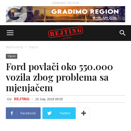
GRADIMO REGION
Naslovnica
Vijesti
Vijesti
Ford povlači oko 550.000
vozila zbog problema sa
mjenjačem
REJTING
Od
-
19 Jula, 2018 09:55
Facebook
Twitter