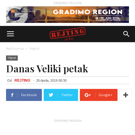
GRADIMO REGION
Naslovnica
Vijesti
Vijesti
Danas Veliki petak
REJTING
Od
-
26 Aprila, 2019 08:30
Facebook
Twitter
Google+
GRADIMO REGION