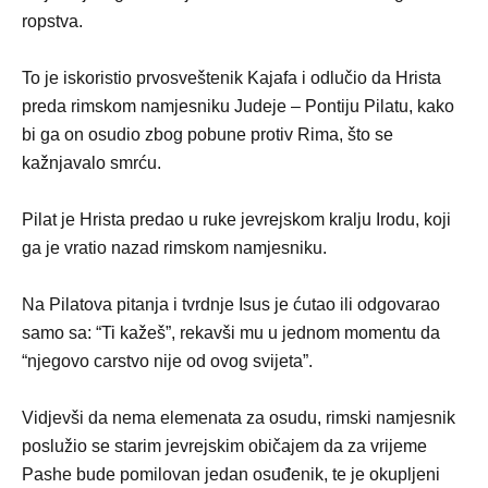
ropstva.
To je iskoristio prvosveštenik Kajafa i odlučio da Hrista
preda rimskom namjesniku Judeje – Pontiju Pilatu, kako
bi ga on osudio zbog pobune protiv Rima, što se
kažnjavalo smrću.
Pilat je Hrista predao u ruke jevrejskom kralju Irodu, koji
ga je vratio nazad rimskom namjesniku.
Na Pilatova pitanja i tvrdnje Isus je ćutao ili odgovarao
samo sa: “Ti kažeš”, rekavši mu u jednom momentu da
“njegovo carstvo nije od ovog svijeta”.
Vidjevši da nema elemenata za osudu, rimski namjesnik
poslužio se starim jevrejskim običajem da za vrijeme
Pashe bude pomilovan jedan osuđenik, te je okupljeni