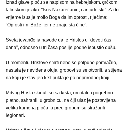
iznad glave ploču sa natpisom na hebrejskom, grčkom i
latinskom jeziku: “Isus Nazarećanin, car judejski”. Za to
vrijeme Isus je molio Boga da im oprosti, riječima:
“Oprosti im, Bože, jer ne znaju šta čine”.
Sveta jevanđelja navode da je Hristos u “deveti čas
dana”, odnosno u tri časa poslije podne ispustio dušu.
U momentu Hristove smrti nebo se potpuno pomračilo,
nastala je neviđena oluja, grobovi su se otvorili, a stijena
na koju je stavljen krst pukla je po neprirodnoj liniji.
Mrtvog Hrista skinuli su sa krsta, umotali u pogrebno
platno, sahranili u grobnicu, na čiji ulaz je postavljena
velika kamena ploča, a pred grobom su stražarili
legionari.