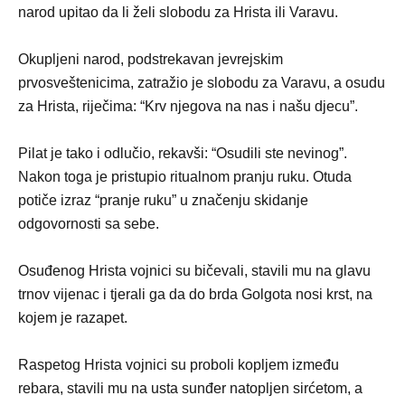
narod upitao da li želi slobodu za Hrista ili Varavu.
Okupljeni narod, podstrekavan jevrejskim
prvosveštenicima, zatražio je slobodu za Varavu, a osudu
za Hrista, riječima: “Krv njegova na nas i našu djecu”.
Pilat je tako i odlučio, rekavši: “Osudili ste nevinog”.
Nakon toga je pristupio ritualnom pranju ruku. Otuda
potiče izraz “pranje ruku” u značenju skidanje
odgovornosti sa sebe.
Osuđenog Hrista vojnici su bičevali, stavili mu na glavu
trnov vijenac i tjerali ga da do brda Golgota nosi krst, na
kojem je razapet.
Raspetog Hrista vojnici su proboli kopljem između
rebara, stavili mu na usta sunđer natopljen sirćetom, a