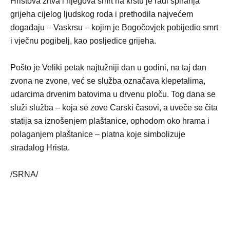
Hristova žrtva i njegova smrt na krstu je radi spiranja
grijeha cijelog ljudskog roda i prethodila najvećem
događaju – Vaskrsu – kojim je Bogočovjek pobijedio smrt
i vječnu pogibelj, kao posljedice grijeha.
Pošto je Veliki petak najtužniji dan u godini, na taj dan
zvona ne zvone, već se služba označava klepetalima,
udarcima drvenim batovima u drvenu ploču. Tog dana se
služi služba – koja se zove Carski časovi, a uveče se čita
statija sa iznošenjem plaštanice, ophodom oko hrama i
polaganjem plaštanice – platna koje simbolizuje
stradalog Hrista.
/SRNA/