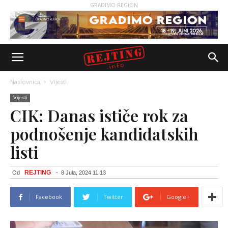
GRADIMO REGION
Naslovnica
Vijesti
Vijesti
CIK: Danas ističe rok za
podnošenje kandidatskih
listi
REJTING
Od
-
8 Jula, 2024 11:13
Facebook
Twitter
Google+