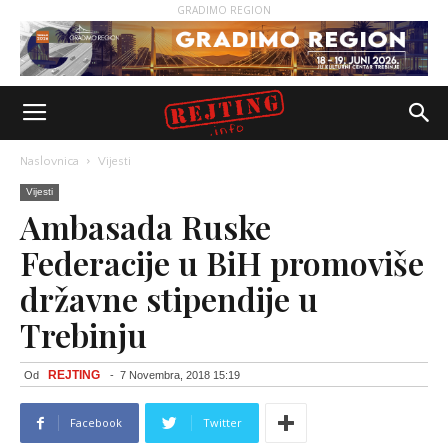
GRADIMO REGION
Naslovnica
Vijesti
Vijesti
Ambasada Ruske
Federacije u BiH promoviše
državne stipendije u
Trebinju
REJTING
Od
-
7 Novembra, 2018 15:19
Facebook
Twitter