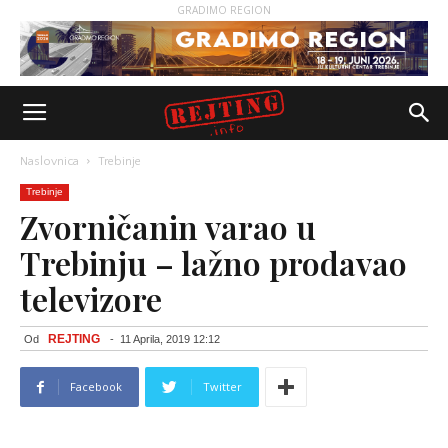
GRADIMO REGION
Naslovnica
Trebinje
Trebinje
Zvorničanin varao u
Trebinju – lažno prodavao
televizore
REJTING
Od
-
11 Aprila, 2019 12:12
Facebook
Twitter