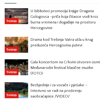
U biblioteci promocija knjige Dragana
Gologovca -priča koja čitaoce vodi kroz
Trebinje
burna vremena i događaje na prostoru
Hercegovine
Drama kod Trebinja: Vatra ušla u krug
preduzeća Hercegovina putevi
Trebinje
Gala koncertom na Crkvini otvoren osmi
Međunarodni festival klasične muzike
Trebinje
(FOTO)
Bezbjednije i za vozače i pješake –
Intezivno se radi na proširenju
Trebinje
saobraćajnice /VIDEO/