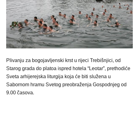
Plivanju za bogojavljenski krst u rijeci Trebišnjici, od
Starog grada do platoa ispred hotela “Leotar”, prethodiće
Sveta arhijerejska liturgija koja će biti služena u
Sabornom hramu Svetog preobraženja Gospodnjeg od
9.00 časova.