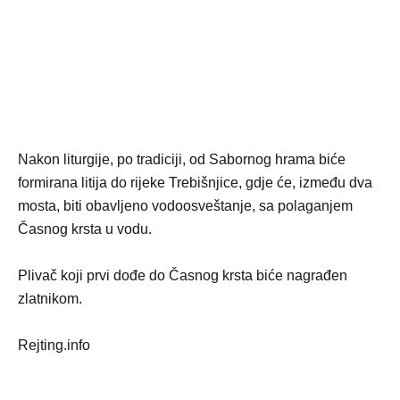
Nakon liturgije, po tradiciji, od Sabornog hrama biće
formirana litija do rijeke Trebišnjice, gdje će, između dva
mosta, biti obavljeno vodoosveštanje, sa polaganjem
Časnog krsta u vodu.
Plivač koji prvi dođe do Časnog krsta biće nagrađen
zlatnikom.
Rejting.info