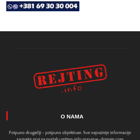
O NAMA
Potpuno drugačiji - potpuno objektivan. Sve najvažnije informacije
saznajte prvi na portalu rejting-info.preview-domain.com