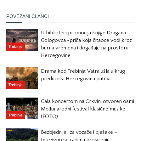
POVEZANI ČLANCI
U biblioteci promocija knjige Dragana
Gologovca -priča koja čitaoce vodi kroz
Trebinje
burna vremena i događaje na prostoru
Hercegovine
Drama kod Trebinja: Vatra ušla u krug
preduzeća Hercegovina putevi
Trebinje
Gala koncertom na Crkvini otvoren osmi
Međunarodni festival klasične muzike
Trebinje
(FOTO)
Bezbjednije i za vozače i pješake –
Intezivno se radi na proširenju