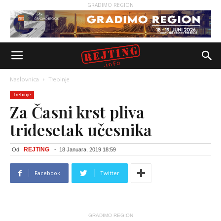
GRADIMO REGION
Naslovnica
Trebinje
Trebinje
Za Časni krst pliva
tridesetak učesnika
REJTING
Od
-
18 Januara, 2019 18:59
Facebook
Twitter
GRADIMO REGION