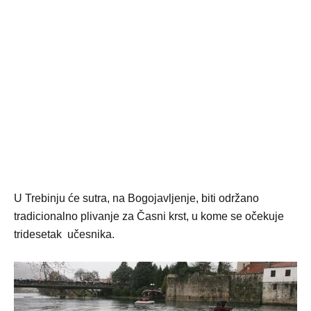
U Trebinju će sutra, na Bogojavljenje, biti održano
tradicionalno plivanje za Časni krst, u kome se očekuje
tridesetak učesnika.