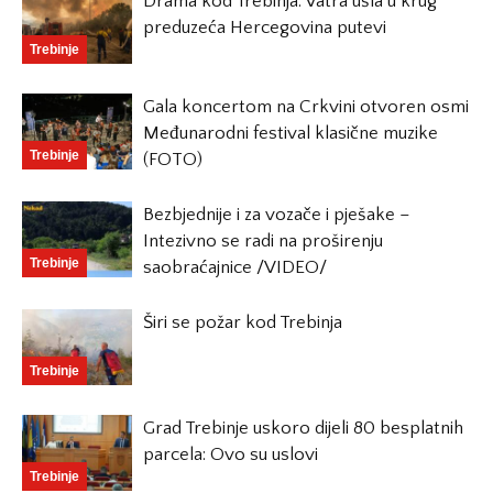
Drama kod Trebinja: Vatra ušla u krug
preduzeća Hercegovina putevi
Trebinje
Gala koncertom na Crkvini otvoren osmi
Međunarodni festival klasične muzike
Trebinje
(FOTO)
Bezbjednije i za vozače i pješake –
Intezivno se radi na proširenju
Trebinje
saobraćajnice /VIDEO/
Širi se požar kod Trebinja
Trebinje
Grad Trebinje uskoro dijeli 80 besplatnih
parcela: Ovo su uslovi
Trebinje