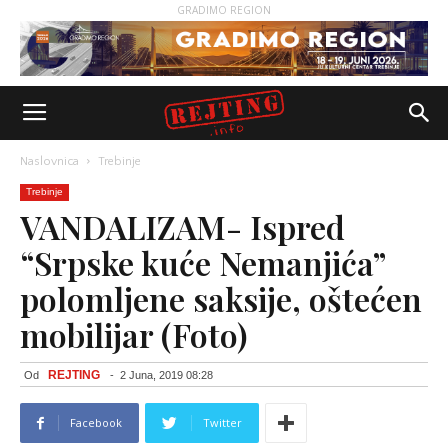
GRADIMO REGION
Naslovnica
Trebinje
Trebinje
VANDALIZAM- Ispred
“Srpske kuće Nemanjića”
polomljene saksije, oštećen
mobilijar (Foto)
REJTING
Od
-
2 Juna, 2019 08:28
Facebook
Twitter