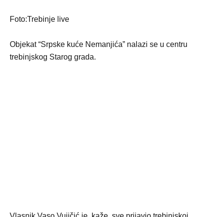
Foto:Trebinje live
Objekat “Srpske kuće Nemanjića” nalazi se u centru
trebinjskog Starog grada.
Vlasnik Vaso Vujičić je, kaže, sve prijavio trebinjskoj