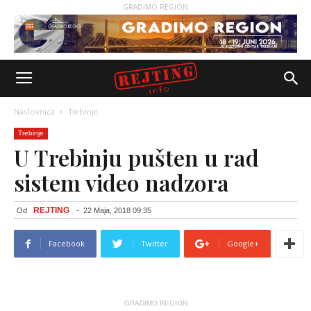
GRADIMO REGION
Naslovnica
Trebinje
Trebinje
U Trebinju pušten u rad
sistem video nadzora
REJTING
Od
-
22 Maja, 2018 09:35
Facebook
Twitter
Google+
GRADIMO REGION