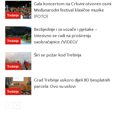
Gala koncertom na Crkvini otvoren osmi
Međunarodni festival klasične muzike
Trebinje
(FOTO)
Bezbjednije i za vozače i pješake –
Intezivno se radi na proširenju
Trebinje
saobraćajnice /VIDEO/
Širi se požar kod Trebinja
Trebinje
Grad Trebinje uskoro dijeli 80 besplatnih
parcela: Ovo su uslovi
Trebinje