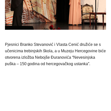
Pjesnici Branko Stevanović i Vlasta Cenić družiće se s
učenicima trebinjskih škola, a u Muzeju Hercegovine biće
otvorena izložba Nebojše Đuranovića “Nevesinjska
puška – 150 godina od hercegovačkog ustanka”.