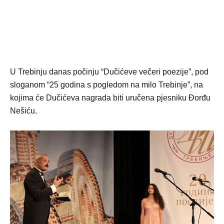
U Trebinju danas počinju “Dučićeve večeri poezije”, pod
sloganom “25 godina s pogledom na milo Trebinje”, na
kojima će Dučićeva nagrada biti uručena pjesniku Đorđu
Nešiću.