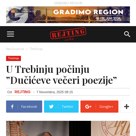
GRADIMO REGION
Naslovnica
Trebinje
Trebinje
U Trebinju počinju
”Dučićeve večeri poezije”
REJTING
Od
-
7 Novembra, 2025 08:15
Facebook
Twitter
Google+