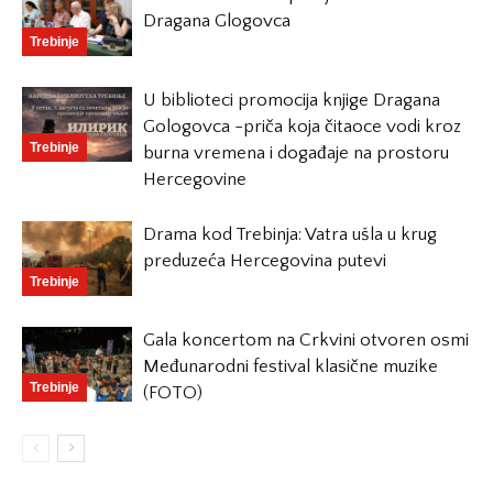
Dragana Glogovca
Trebinje
U biblioteci promocija knjige Dragana
Gologovca -priča koja čitaoce vodi kroz
Trebinje
burna vremena i događaje na prostoru
Hercegovine
Drama kod Trebinja: Vatra ušla u krug
preduzeća Hercegovina putevi
Trebinje
Gala koncertom na Crkvini otvoren osmi
Međunarodni festival klasične muzike
Trebinje
(FOTO)