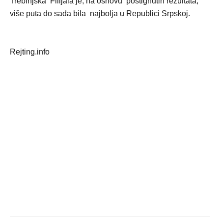
Trebinjska Filijala je, na osnovu postignutih rezultata,
više puta do sada bila najbolja u Republici Srpskoj.
Rejting.info