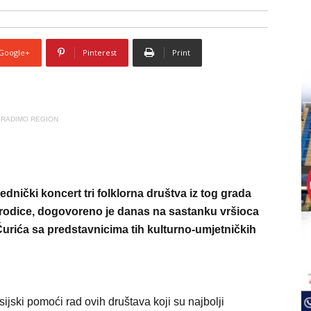
Google+
Pinterest
Print
RADIMO REGION
jednički koncert tri folklorna društva iz tog grada
odice, dogovoreno je danas na sastanku vršioca
urića sa predstavnicima tih kulturno-umjetničkih
ijski pomoći rad ovih društava koji su najbolji