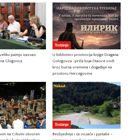
Trebinje
 veliku pažnju izazvao
U biblioteci promocija knjige Dragana
na Glogovca
Gologovca -priča koja čitaoce vodi
kroz burna vremena i događaje na
prostoru Hercegovine
Trebinje
tom na Crkvini otvoren
Bezbjednije i za vozače i pješake –