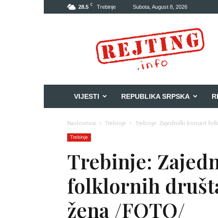
C
28.5
Trebinje
Subota, August 8, 2026
Rejting
VIJESTI
REPUBLIKA SRPSKA
R
Naslovnica
Trebinje
Trebinje: Zajednički koncert 
Trebinje
Trebinje: Zajedn
folklornih druš
žena /FOTO/