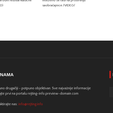
odni festival klasične
Intezivno se radi na proširenju
TO)
saobraćajnice /VIDEO/
 NAMA
no drugačiji - potpuno objektivan. Sve najvažnije informacije
jte prvi na portalu rejting-info.preview-domain.com
ktirajte nas:
info@rejting.info