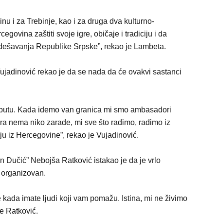
vinu i za Trebinje, kao i za druga dva kulturno-
govina zaštiti svoje igre, običaje i tradiciju i da
 dešavanja Republike Srpske”, rekao je Lambeta.
jadinović rekao je da se nada da će ovakvi sastanci
 putu. Kada idemo van granica mi smo ambasadori
ora nema niko zarade, mi sve što radimo, radimo iz
ciju iz Hercegovine”, rekao je Vujadinović.
 Dučić” Nebojša Ratković istakao je da je vrlo
 organizovan.
še kada imate ljudi koji vam pomažu. Istina, mi ne živimo
je Ratković.