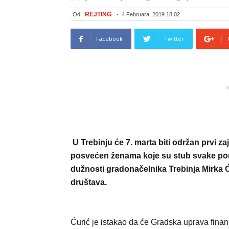
REJTING
Od
-
4 Februara, 2019 18:02
Facebook
Twitter
G
U Trebinju će 7. marta biti održan prvi za
posvećen ženama koje su stub svake por
dužnosti gradonačelnika Trebinja Mirka Ć
društava.
Ćurić je istakao da će Gradska uprava finans