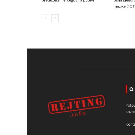
preduzeća Hercegovina putevi
osmi Međunar
muzike (FO
O
Potpu
sazna
Konta