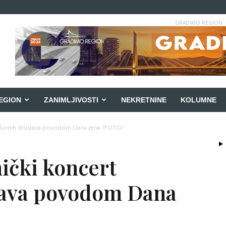
GRADIMO REGION
EGION
ZANIMLJIVOSTI
NEKRETNINE
KOLUMNE
folklornih društava povodom Dana žena /FOTO/
ički koncert
tava povodom Dana