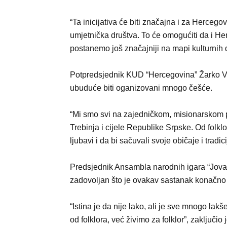
“Ta inicijativa će biti značajna i za Hercego
umjetnička društva. To će omogućiti da i Herce
postanemo još značajniji na mapi kulturnih
Potpredsjednik KUD “Hercegovina” Žarko Vu
ubuduće biti oganizovani mnogo češće.
“Mi smo svi na zajedničkom, misionarskom
Trebinja i cijele Republike Srpske. Od folkl
ljubavi i da bi sačuvali svoje običaje i tradi
Predsjednik Ansambla narodnih igara “Jovan
zadovoljan što je ovakav sastanak konačno
“Istina je da nije lako, ali je sve mnogo lak
od folklora, već živimo za folklor”, zaključio 