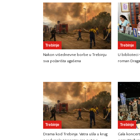
Trebinje
Trebinje
Nakon višednevne borbe u Trebinju
U biblioteci
sva požarišta ugašena
roman Draga
Trebinje
Trebinje
Drama kod Trebinja: Vatra ušla u krug
Gala koncer