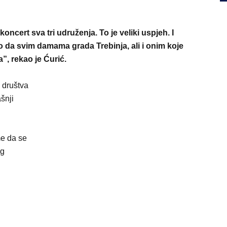
oncert sva tri udruženja. To je veliki uspjeh. I
o da svim damama grada Trebinja, ali i onim koje
, rekao je Ćurić.
 društva
šnji
me da se
og