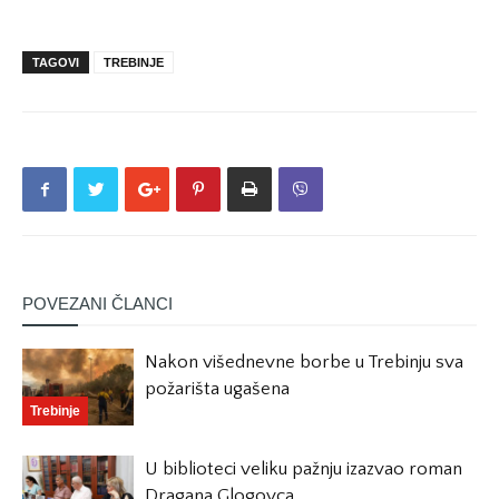
TAGOVI
TREBINJE
POVEZANI ČLANCI
Nakon višednevne borbe u Trebinju sva
požarišta ugašena
Trebinje
U biblioteci veliku pažnju izazvao roman
Dragana Glogovca