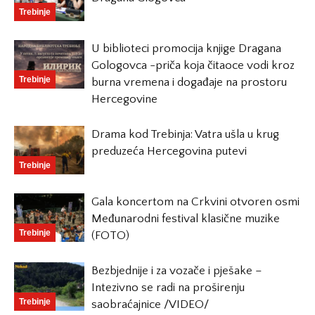
Trebinje
U biblioteci promocija knjige Dragana
Gologovca -priča koja čitaoce vodi kroz
Trebinje
burna vremena i događaje na prostoru
Hercegovine
Drama kod Trebinja: Vatra ušla u krug
preduzeća Hercegovina putevi
Trebinje
Gala koncertom na Crkvini otvoren osmi
Međunarodni festival klasične muzike
Trebinje
(FOTO)
Bezbjednije i za vozače i pješake –
Intezivno se radi na proširenju
Trebinje
saobraćajnice /VIDEO/