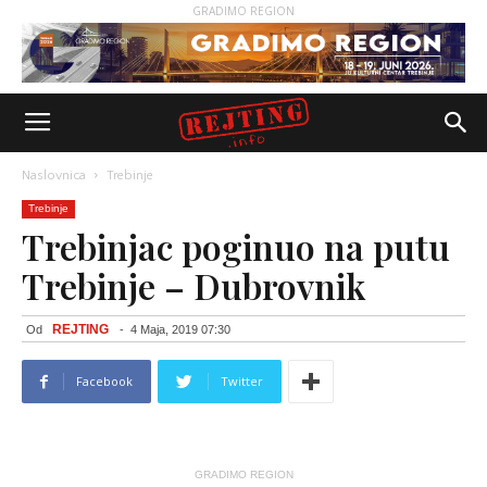
GRADIMO REGION
Naslovnica
Trebinje
Trebinje
Trebinjac poginuo na putu
Trebinje – Dubrovnik
REJTING
Od
-
4 Maja, 2019 07:30
Facebook
Twitter
GRADIMO REGION