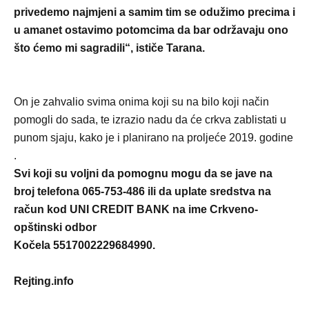
privedemo najmjeni a samim tim se odužimo precima i
u amanet ostavimo potomcima da bar održavaju ono
što ćemo mi sagradili“, ističe Tarana.
On je zahvalio svima onima koji su na bilo koji način
pomogli do sada, te izrazio nadu da će crkva zablistati u
punom sjaju, kako je i planirano na proljeće 2019. godine
.
Svi koji su voljni da pomognu mogu da se jave na
broj telefona 065-753-486 ili da uplate sredstva na
račun kod UNI CREDIT BANK na ime Crkveno-
opštinski odbor
Kočela 5517002229684990.
Rejting.info