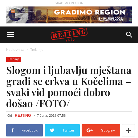
GRADIMO REGION
Naslovnica
Trebinje
Trebinje
Slogom i ljubavlju mještana
gradi se crkva u Kočelima –
svaki vid pomoći dobro
došao /FOTO/
REJTING
Od
-
7 Juna, 2018 07:58
Facebook
Twitter
Google+