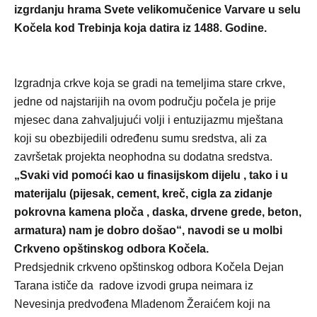
izgrdanju hrama Svete velikomučenice Varvare u selu
Kočela kod Trebinja koja datira iz 1488. Godine.
Izgradnja crkve koja se gradi na temeljima stare crkve,
jedne od najstarijih na ovom području počela je prije
mjesec dana zahvaljujući volji i entuzijazmu mještana
koji su obezbijedili određenu sumu sredstva, ali za
završetak projekta neophodna su dodatna sredstva.
„Svaki vid pomoći kao u finasijskom dijelu , tako i u
materijalu (pijesak, cement, kreč, cigla za zidanje
pokrovna kamena ploča , daska, drvene grede, beton,
armatura) nam je dobro došao“, navodi se u molbi
Crkveno opštinskog odbora Kočela.
Predsjednik crkveno opštinskog odbora Kočela Dejan
Tarana ističe da radove izvodi grupa neimara iz
Nevesinja predvođena Mladenom Žeraićem koji na