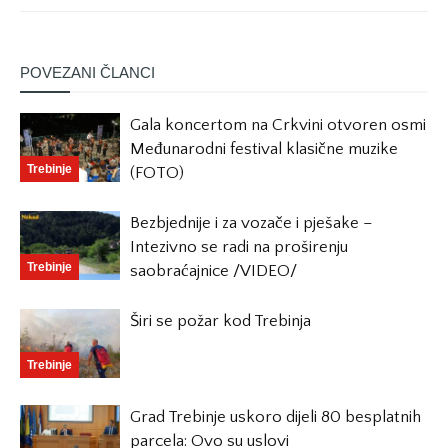
POVEZANI ČLANCI
Gala koncertom na Crkvini otvoren osmi
Međunarodni festival klasične muzike
Trebinje
(FOTO)
Bezbjednije i za vozače i pješake –
Intezivno se radi na proširenju
Trebinje
saobraćajnice /VIDEO/
Širi se požar kod Trebinja
Trebinje
Grad Trebinje uskoro dijeli 80 besplatnih
parcela: Ovo su uslovi