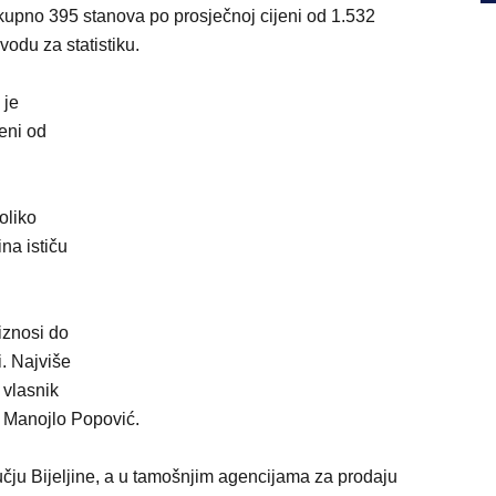
kupno 395 stanova po prosječnoj cijeni od 1.532
odu za statistiku.
 je
eni od
oliko
na ističu
iznosi do
i. Najviše
 vlasnik
” Manojlo Popović.
učju Bijeljine, a u tamošnjim agencijama za prodaju