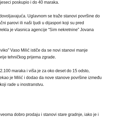
mjeseci poskupio i do 40 maraka.
dovoljavajuća. Uglavnom se traže stanovi površine do
i parovi ili naši ljudi u dijaspori koji su pred
, rekla je vlasnica agencije “Sim nekretnine” Jovana
viko” Vaso Milić ističe da se novi stanovi manje
prije tehničkog prijema zgrade.
2.100 maraka i viša je za oko deset do 15 odsto,
ekao je Milić i dodao da nove stanove površine između
oji rade u inostranstvu.
 veoma dobro prodaju i stanovi stare gradnje, iako je i