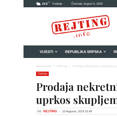
C
24.8
Trebinje
Četvrtak, August 6, 2026
Rejting
VIJESTI
REPUBLIKA SRPSKA
R
Naslovnica
Trebinje
Prodaja nekretnina u Srpskoj c
Trebinje
Prodaja nekretni
uprkos skuplje
REJTING
Od
-
10 Augusta, 2019 16:48