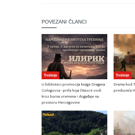
POVEZANI ČLANCI
Trebinje
Trebinje
U biblioteci promocija knjige Dragana
Drama kod Tr
Gologovca -priča koja čitaoce vodi
preduzeća H
kroz burna vremena i događaje na
prostoru Hercegovine