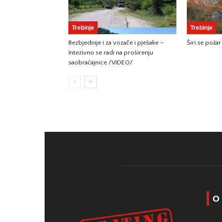
Trebinje
Trebinje
Bezbjednije i za vozače i pješake –
Širi se požar
Intezivno se radi na proširenju
saobraćajnice /VIDEO/
O