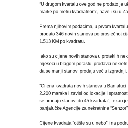
“U drugom kvartalu ove godine prodato je u
marke po metru kvadratnom”, naveli su u Zav
Prema njihovim podacima, u prvom kvartalu
prodato 346 novih stanova po prosječnoj cij
1.513 KM po kvadratu.
Iako su cijene novih stanova u proteklih nek
mjeseci u blagom porastu, prodavci nekretni
da se manji stanovi prodaju već u izgradnji.
“Cijena kvadrata novih stanova u Banjaluci 
2.200 maraka i zavisi od lokacije i spratnost
se prodaju stanovi do 45 kvadrata”, rekao je
banjalučke Agencije za nekretnine “Senzor
Cijene kvadrata “otišle su u nebo” i na podr