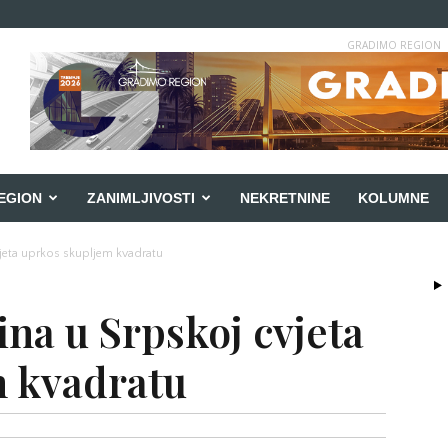
GRADIMO REGION
EGION
ZANIMLJIVOSTI
NEKRETNINE
KOLUMNE
vjeta uprkos skupljem kvadratu
na u Srpskoj cvjeta
m kvadratu