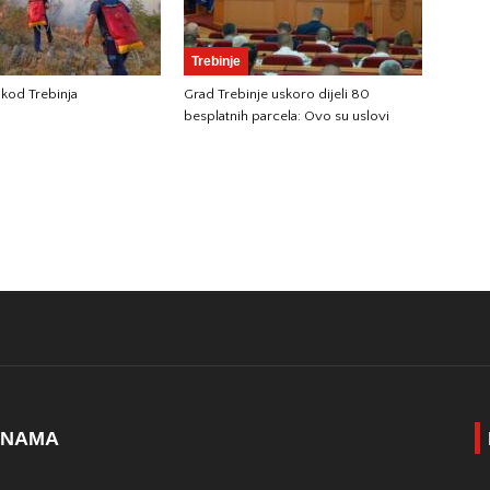
Trebinje
 kod Trebinja
Grad Trebinje uskoro dijeli 80
besplatnih parcela: Ovo su uslovi
 NAMA