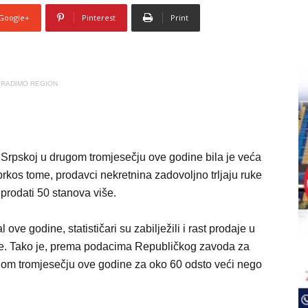
Google+
Pinterest
Print
RADIMO REGION
 Srpskoj u drugom tromjesečju ove godine bila je veća
rkos tome, prodavci nekretnina zadovoljno trljaju ruke
i prodati 50 stanova više.
 ove godine, statističari su zabilježili i rast prodaje u
ne. Tako je, prema podacima Republičkog zavoda za
rugom tromjesečju ove godine za oko 60 odsto veći nego