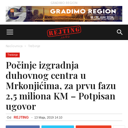
GRADIMO REGION
Naslovnica
Trebinje
Trebinje
Počinje izgradnja
duhovnog centra u
Mrkonjićima, za prvu fazu
2,5 miliona KM – Potpisan
ugovor
REJTING
Od
-
13 Maja, 2019 14:10