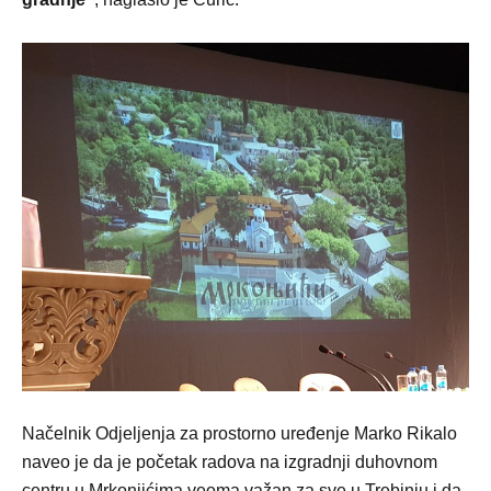
Načelnik Odjeljenja za prostorno uređenje Marko Rikalo
naveo je da je početak radova na izgradnji duhovnom
centru u Mrkonjićima veoma važan za sve u Trebinju i da