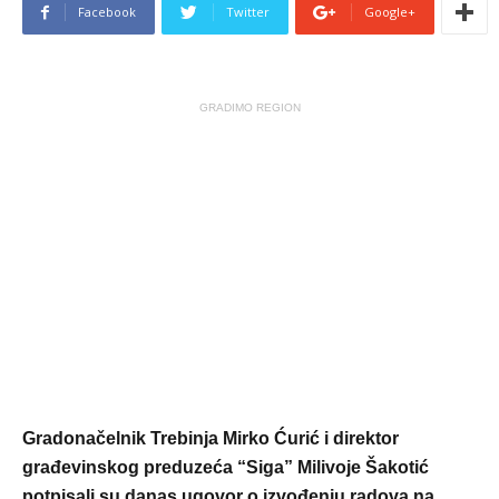
Facebook
Twitter
Google+
GRADIMO REGION
Gradonačelnik Trebinja Mirko Ćurić i direktor
građevinskog preduzeća “Siga” Milivoje Šakotić
potpisali su danas ugovor o izvođenju radova na