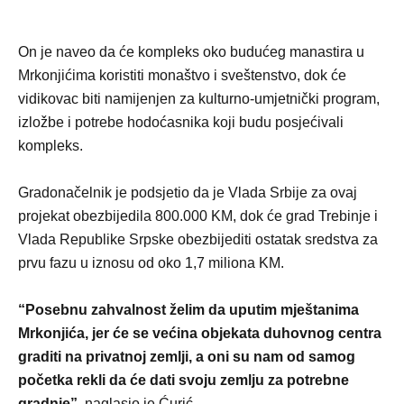
On je naveo da će kompleks oko budućeg manastira u
Mrkonjićima koristiti monaštvo i sveštenstvo, dok će
vidikovac biti namijenjen za kulturno-umjetnički program,
izložbe i potrebe hodoćasnika koji budu posjećivali
kompleks.
Gradonačelnik je podsjetio da je Vlada Srbije za ovaj
projekat obezbijedila 800.000 KM, dok će grad Trebinje i
Vlada Republike Srpske obezbijediti ostatak sredstva za
prvu fazu u iznosu od oko 1,7 miliona KM.
“Posebnu zahvalnost želim da uputim mještanima
Mrkonjića, jer će se većina objekata duhovnog centra
graditi na privatnoj zemlji, a oni su nam od samog
početka rekli da će dati svoju zemlju za potrebne
gradnje”
, naglasio je Ćurić.