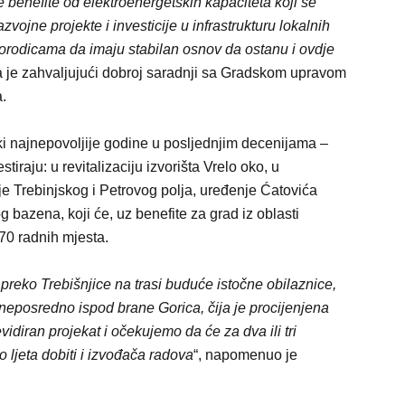
 benefite od elektroenergetskih kapaciteta koji se
vojne projekte i investicije u infrastrukturu lokalnih
porodicama da imaju stabilan osnov da ostanu i ovdje
 da je zahvaljujući dobroj saradnji sa Gradskom upravom
a.
ški najnepovoljije godine u posljednjim decenijama –
stiraju: u revitalizaciju izvorišta Vrelo oko, u
 Trebinjskog i Petrovog polja, uređenje Ćatovića
g bazena, koji će, uz benefite za grad iz oblasti
 70 radnih mjesta.
reko Trebišnjice na trasi buduće istočne obilaznice,
neposredno ispod brane Gorica, čija je procijenjena
idiran projekat i očekujemo da će za dva ili tri
o ljeta dobiti i izvođača radova
“, napomenuo je