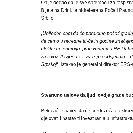
On je dodao da je sve spremno i za raspisiv
Bijela na Drini, te hidreletrana Foča i Paunc
Srbije.
„
Ubijeđen sam da će paralelno početi gradnj
da ćemo u naredne tri-četiri godine značajn
električna energija, proizvedena u HE Dabru
za izvoz. A cijena za izvoz je podsjetimo – 
Srpskoj
“, istakao je generalni direktor ERS-
Stvaramo uslove da ljudi ovdje grade b
Petrović je naveo da će preduzeća elektro
djelovati i nastaviti investiranja u infrastruk