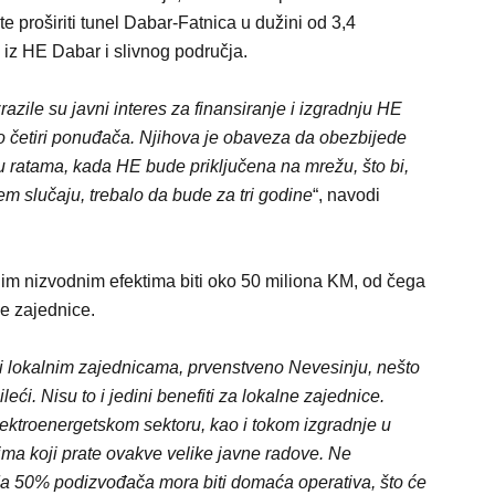
e proširiti tunel Dabar-Fatnica u dužini od 3,4
 iz HE Dabar i slivnog područja.
zrazile su javni interes za finansiranje i izgradnju HE
o četiri ponuđača. Njihova je obaveza da obezbijede
 u ratama, kada HE bude priključena na mrežu, što bi,
em slučaju, trebalo da bude za tri godine
“, navodi
nim nizvodnim efektima biti oko 50 miliona KM, od čega
ne zajednice.
ati lokalnim zajednicama, prvenstveno Nevesinju, nešto
leći. Nisu to i jedini benefiti za lokalne zajednice.
elektroenergetskom sektoru, kao i tokom izgradnje u
ima koji prate ovakve velike javne radove. Ne
da 50% podizvođača mora biti domaća operativa, što će