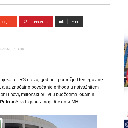
Google+
Pinterest
Print
RADIMO REGION
objekata ERS u ovoj godini – područje Hercegovine
u, a uz značajno povećanje prihoda u najvažnijem
i i novi, milionski prilivi u budžetima lokalnih
Petrović
, v.d. generalnog direktora MH