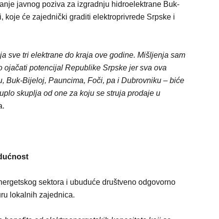
anje javnog poziva za izgradnju hidroelektrane Buk-
i, koje će zajednički graditi elektroprivrede Srpske i
a sve tri elektrane do kraja ove godine. Mišljenja sam
o ojačati potencijal Republike Srpske jer sva ova
, Buk-Bijeloj, Pauncima, Foči, pa i Dubrovniku – biće
duplo skuplja od one za koju se struja prodaje u
a.
udućnost
energetskog sektora i ubuduće društveno odgovorno
turu lokalnih zajednica.