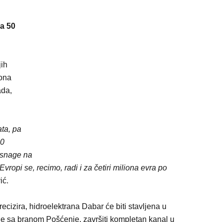
a 50
jih
iona
ada,
ta, pa
80
 snage na
 Evropi se, recimo, radi i za četiri miliona evra po
ić.
izira, hidroelektrana Dabar će biti stavljena u
je sa branom Pošćenje, završiti kompletan kanal u