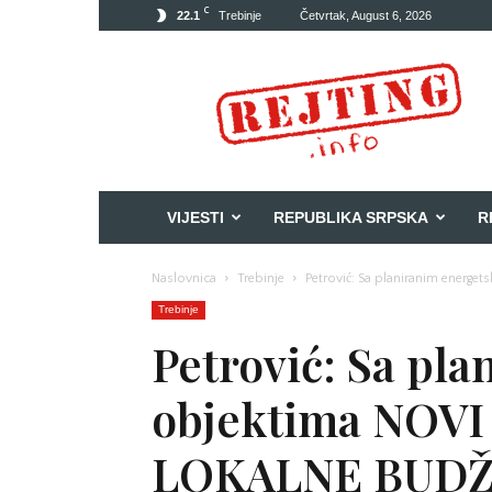
C
22.1
Trebinje
Četvrtak, August 6, 2026
Rejting
VIJESTI
REPUBLIKA SRPSKA
R
Naslovnica
Trebinje
Petrović: Sa planiranim energ
Trebinje
Petrović: Sa pl
objektima NOVI
LOKALNE BUD