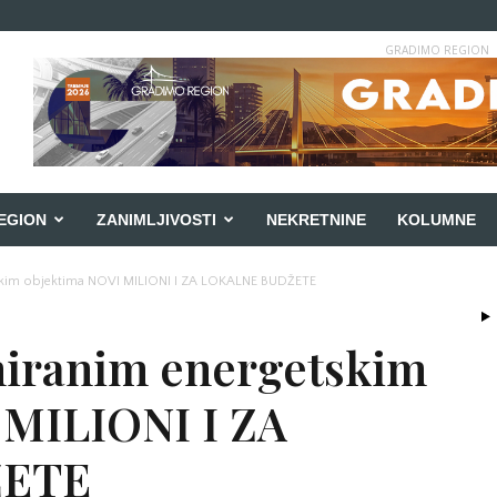
GRADIMO REGION
EGION
ZANIMLJIVOSTI
NEKRETNINE
KOLUMNE
etskim objektima NOVI MILIONI I ZA LOKALNE BUDŽETE
aniranim energetskim
 MILIONI I ZA
ŽETE