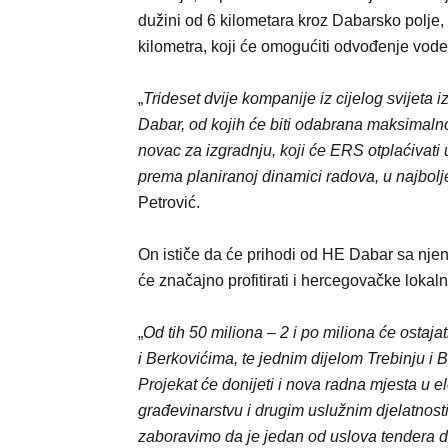
dužini od 6 kilometara kroz Dabarsko polje, t
kilometra, koji će omogućiti odvođenje vode
„
Trideset dvije kompanije iz cijelog svijeta i
Dabar, od kojih će biti odabrana maksimaln
novac za izgradnju, koji će ERS otplaćivati
prema planiranoj dinamici radova, u najbolj
Petrović.
On ističe da će prihodi od HE Dabar sa nje
će značajno profitirati i hercegovačke lokal
„
Od tih 50 miliona – 2 i po miliona će ostaj
i Berkovićima, te jednim dijelom Trebinju i Bi
Projekat će donijeti i nova radna mjesta u 
građevinarstvu i drugim uslužnim djelatnost
zaboravimo da je jedan od uslova tendera 