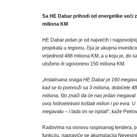
Sa HE Dabar prihodi od energetike veći z
miliona KM
HE Dabar jedan je od najvećih i najpovoljni
projekata u regionu, čija je ukupna investic
vrijednost 488 miliona KM, a u koju je, do s
uloženo ili ugovoreno 150 miliona KM.
„
Instalisana snaga HE Dabar je 160 megava
kad se to pomnoži sa 3 miliona, dobićete 4
miliona, što znači da će nas jedan megavat
ovoj hidroeletrani koštati milion i po evra. U
megavatu – i tada im se isplati
“, kaže Petrov
Radovima na osnovu raspisanog tendera, prec
funkciju, napraviće se akumulacija Nevesin