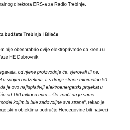
eralnog direktora ERS-a za Radio Trebinje.
 budžete Trebinja i Bileće
m nije obeshrabrio dvije elektroprivrede da krenu u
 faze HE Dubrovnik.
avata, od njene proizvodnje će, vjerovali ili ne,
KM u svojim budžetima, a s druge strane minimalno 50
 je ovo najisplativiji elektroenergetski projekat u
ću od 160 miliona evra – što znači da je samo
odel kojim bi bile zadovoljne sve strane
“, rekao je
rgetskim objektima područje Hercegovine biti najveći