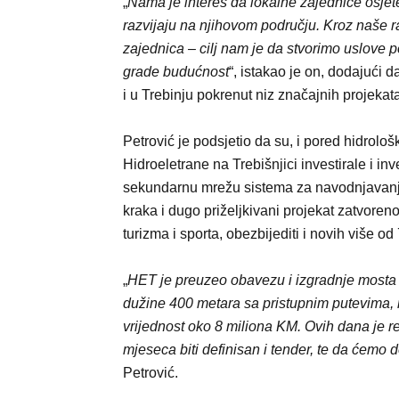
„
Nama je interes da lokalne zajednice osjete
razvijaju na njihovom području. Kroz naše raz
zajednica – cilj nam je da stvorimo uslove 
grade budućnost
“, istakao je on, dodajući
i u Trebinju pokrenut niz značajnih projekat
Petrović je podsjetio da su, i pored hidrolo
Hidroeletrane na Trebišnjici investirale i inve
sekundarnu mrežu sistema za navodnjavanje
kraka i dugo priželjkivani projekat zatvoreno
turizma i sporta, obezbijediti i novih više od
„
HET je preuzeo obavezu i izgradnje mosta p
dužine 400 metara sa pristupnim putevima, 
vrijednost oko 8 miliona KM. Ovih dana je rev
mjeseca biti definisan i tender, te da ćemo d
Petrović.