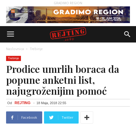
GRADIMO REGION
Naslovnica
Trebinje
Trebinje
Prodice umrlih boraca da
popune anketni list,
najugroženijim pomoć
REJTING
Od
-
18 Maja, 2018 22:55
Facebook
Twitter