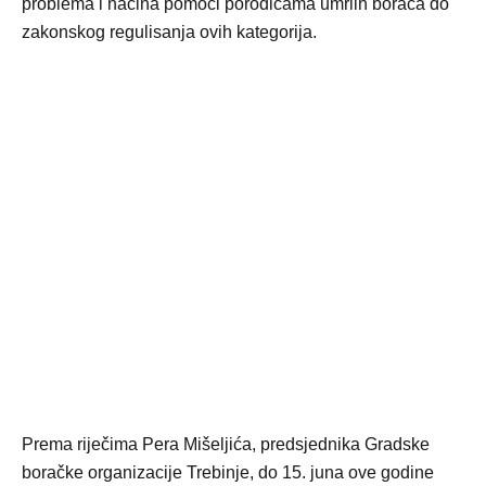
problema i načina pomoći porodicama umrlih boraca do
zakonskog regulisanja ovih kategorija.
Prema riječima Pera Mišeljića, predsjednika Gradske
boračke organizacije Trebinje, do 15. juna ove godine