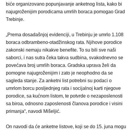
biće organizovano popunjavanje anketnog lista, kako bi
najugroženijim porodicama umrlih boraca pomogao Grad
Trebinje.
„Prema dosadašnjoj evidenciji, u Trebinju je umrlo 1.108
boraca odbrambeno-otadžinskog rata. Njihove porodice
zakonski nemaju nikakve benefite. To su bili sve naši
saborci, i nas sutra čeka takva sudbina, svakodnevno se
povećava broj umrlih boraca. Gradska uprava želi da
pomogne najugroženijim i zato je neophodno da se
sagleda stanje. Za anketni list potrebni su podaci o
umrlom borcu posljednjeg rata i socijalnoj karti njegove
porodice, sa kućnom listom, te potvrde o nezaposlenosti
sa biroa, odnosno zaposlenosti članova porodice i visini
primanja“, navodi Mišeljić.
On navodi da će anketne listove, koji se do 15. juna mogu