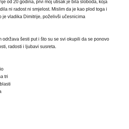
e od 20 godina, prvi moj utisak je bila sloboda, koja
udila ni radost ni smjelost. Mislim da je kao plod toga i
 je vladika Dimitrije, poželivši učesnicima
 održava šesti put i što su se svi okupili da se ponovo
, radosti i ljubavi susreta.
io
a tri
blasti
a