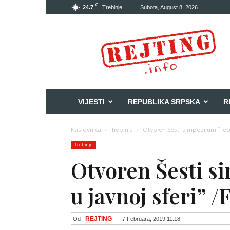
C
24.7
Trebinje
Subota, August 8, 2026
Rejting
VIJESTI
REPUBLIKA SRPSKA
R
Naslovnica
Trebinje
Otvoren Šesti simpozijum “Teol
Trebinje
Otvoren Šesti s
u javnoj sferi” 
REJTING
Od
-
7 Februara, 2019 11:18