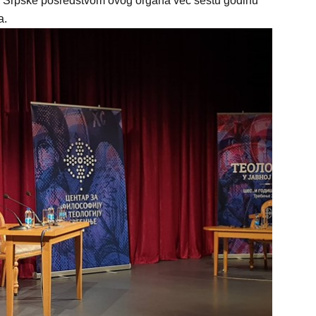
e Srpske posredstvom ovog organa već šestu godinu
a.