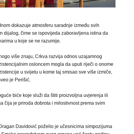
jednom dokazuje atmosferu saradnje između svih
an dijalog, čime se ispovijeda zaboravljena istina da
varima u koje se ne razumije.
 mnogo više znaju, Crkva razvija odnos uzajamnog
zistencijalnim osloncem mogla da uputi riječi o onome
zistencije u svijetu u kome taj smisao sve više izmiče,
veo je Perišić.
će biće koje služi da štiti proizvoljna uvjerenja ili
 čija je priroda dobrota i milostivnost prema svim
e Dragan Davidović poželio je učesnicima simpozijuma