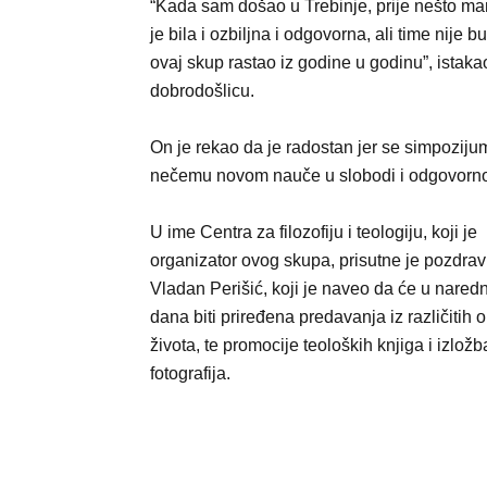
“Kada sam došao u Trebinje, prije nešto manj
je bila i ozbiljna i odgovorna, ali time nije b
ovaj skup rastao iz godine u godinu”, istakao
dobrodošlicu.
On je rekao da je radostan jer se simpozijum
nečemu novom nauče u slobodi i odgovornosti
U ime Centra za filozofiju i teologiju, koji je
organizator ovog skupa, prisutne je pozdrav
Vladan Perišić, koji je naveo da će u naredn
dana biti priređena predavanja iz različitih o
života, te promocije teoloških knjiga i izložb
fotografija.