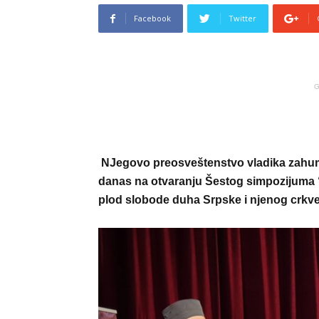
Facebook
Twitter
G
NJegovo preosveštenstvo vladika zahums
danas na otvaranju Šestog simpozijuma “T
plod slobode duha Srpske i njenog crkve