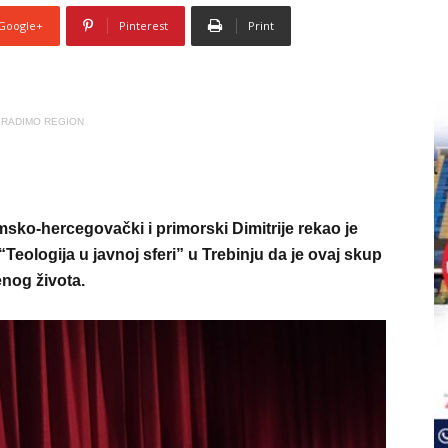
Google+
Pinterest
Print
RADIMO REGION
ko-hercegovački i primorski Dimitrije rekao je
eologija u javnoj sferi” u Trebinju da je ovaj skup
nog života.