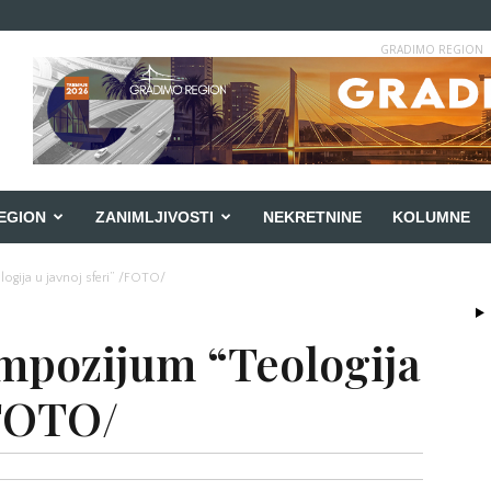
GRADIMO REGION
EGION
ZANIMLJIVOSTI
NEKRETNINE
KOLUMNE
ogija u javnoj sferi” /FOTO/
impozijum “Teologija
/FOTO/