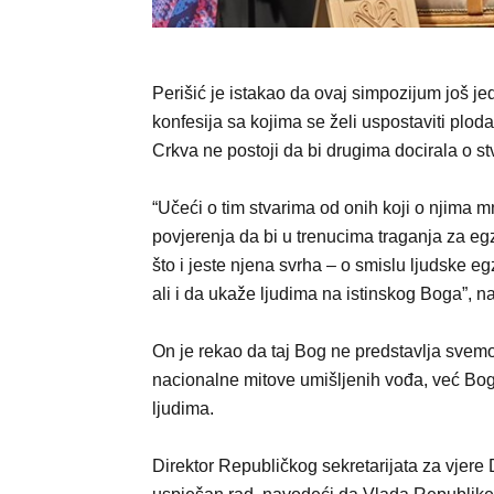
Perišić je istakao da ovaj simpozijum još 
konfesija sa kojima se želi uspostaviti plod
Crkva ne postoji da bi drugima docirala o st
“Učeći o tim stvarima od onih koji o njima
povjerenja da bi u trenucima traganja za eg
što i jeste njena svrha – o smislu ljudske eg
ali i da ukaže ljudima na istinskog Boga”, na
On je rekao da taj Bog ne predstavlja svemogu
nacionalne mitove umišljenih vođa, već Boga
ljudima.
Direktor Republičkog sekretarijata za vjer