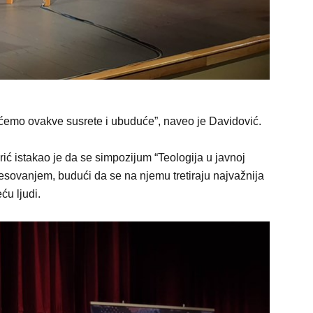
ćemo ovakve susrete i ubuduće”, naveo je Davidović.
ć istakao je da se simpozijum “Teologija u javnoj
resovanjem, budući da se na njemu tretiraju najvažnija
ću ljudi.