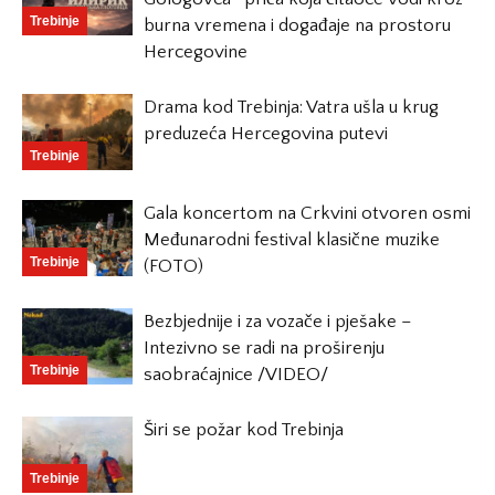
Trebinje
burna vremena i događaje na prostoru
Hercegovine
Drama kod Trebinja: Vatra ušla u krug
preduzeća Hercegovina putevi
Trebinje
Gala koncertom na Crkvini otvoren osmi
Međunarodni festival klasične muzike
Trebinje
(FOTO)
Bezbjednije i za vozače i pješake –
Intezivno se radi na proširenju
Trebinje
saobraćajnice /VIDEO/
Širi se požar kod Trebinja
Trebinje