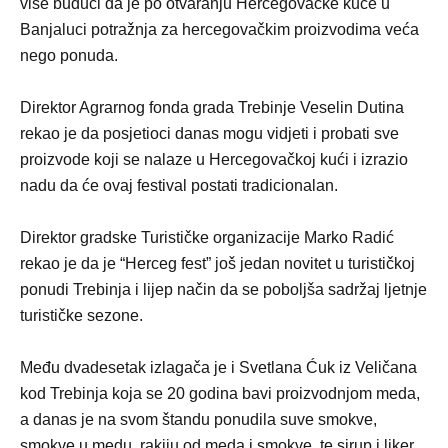
više budući da je po otvaranju Hercegovačke kuće u
Banjaluci potražnja za hercegovačkim proizvodima veća
nego ponuda.
Direktor Agrarnog fonda grada Trebinje Veselin Dutina
rekao je da posjetioci danas mogu vidjeti i probati sve
proizvode koji se nalaze u Hercegovačkoj kući i izrazio
nadu da će ovaj festival postati tradicionalan.
Direktor gradske Turističke organizacije Marko Radić
rekao je da je “Herceg fest” još jedan novitet u turističkoj
ponudi Trebinja i lijep način da se poboljša sadržaj ljetnje
turističke sezone.
Među dvadesetak izlagača je i Svetlana Ćuk iz Veličana
kod Trebinja koja se 20 godina bavi proizvodnjom meda,
a danas je na svom štandu ponudila suve smokve,
smokve u medu, rakiju od meda i smokve, te sirup i liker