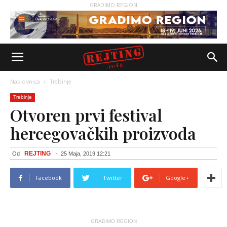
GRADIMO REGION
Naslovnica
Trebinje
Trebinje
Otvoren prvi festival
hercegovačkih proizvoda
REJTING
Od
-
25 Maja, 2019 12:21
Facebook
Twitter
Google+
GRADIMO REGION