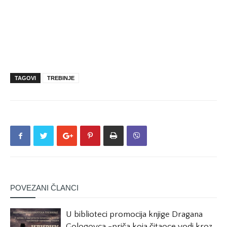
TAGOVI
TREBINJE
POVEZANI ČLANCI
U biblioteci promocija knjige Dragana
Gologovca -priča koja čitaoce vodi kroz