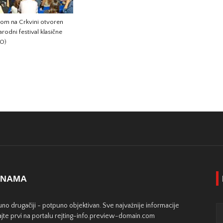
tom na Crkvini otvoren
odni festival klasične
TO)
 NAMA
no drugačiji - potpuno objektivan. Sve najvažnije informacije
jte prvi na portalu rejting-info.preview-domain.com