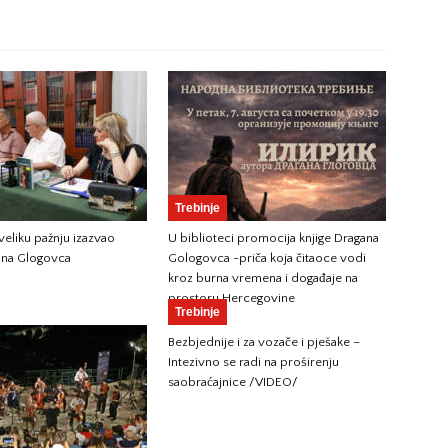
Trebinje
 veliku pažnju izazvao
U biblioteci promocija knjige Dragana
na Glogovca
Gologovca -priča koja čitaoce vodi
kroz burna vremena i događaje na
prostoru Hercegovine
Trebinje
Bezbjednije i za vozače i pješake –
Intezivno se radi na proširenju
saobraćajnice /VIDEO/