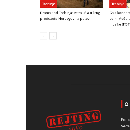
Trebinje
Trebinje
Drama kod Trebinja: Vatra ušla u krug
Gala koncer
preduzeća Hercegovina putevi
osmi Međunar
muzike (FO
O
Potpu
sazna