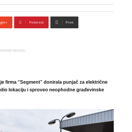
gle+
Pinterest
Print
RADIMO REGION
je firma “Segment” donirala punjač za električne
ejdio lokaciju i sproveo neophodne građevinske