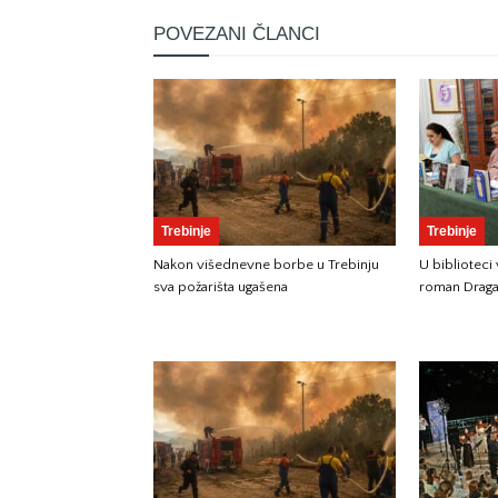
POVEZANI ČLANCI
Trebinje
Trebinje
Nakon višednevne borbe u Trebinju
U biblioteci
sva požarišta ugašena
roman Draga