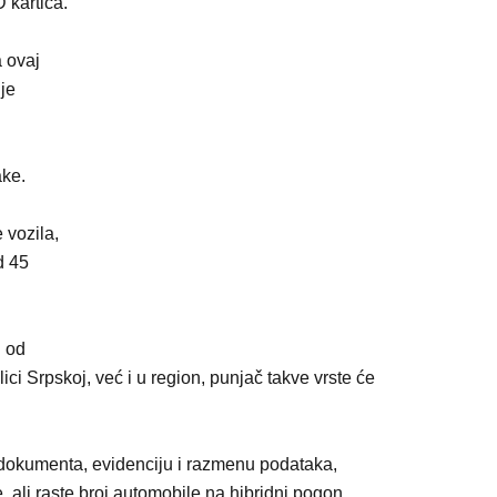
 kartica.
a ovaj
je
ake.
 vozila,
d 45
n od
ici Srpskoj, već i u region, punjač takve vrste će
a dokumenta, evidenciju i razmenu podataka,
, ali raste broj automobile na hibridni pogon.