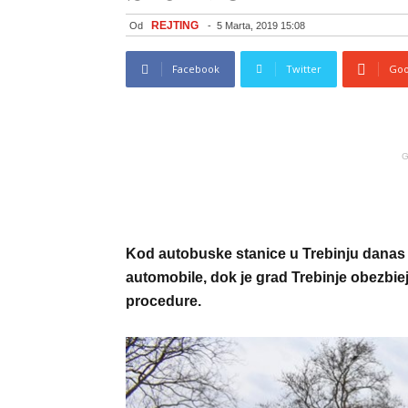
REJTING
Od
-
5 Marta, 2019 15:08
Facebook
Twitter
Goo
G
Kod autobuske stanice u Trebinju danas 
automobile, dok je grad Trebinje obezbi
procedure.