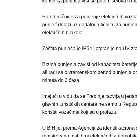
korisnika punjača vrši se putem setova RFID
Pored utičnice za punjenje električnih vozil
punjač dolazi uz dodatnu utičnicu za punjen
električnih bicikala.
Zaštita punjača je IP54 i otpran je na UV zr
Brzina punjenja zavisi od kapaciteta baterije
ali radi se o vremenskom period punjenja o
minuta do 3 časa.
Imajući u vidu da se Trebinje razvija u jeda
glavnih turističkih centara ne samo u Republ
koristiti vozačima koji su u prolazu.
U BiH je, prema Agenciji za identifikacion
registrovano mali broj električnih automobile