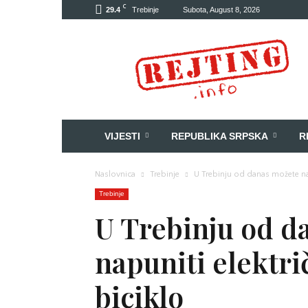
C
29.4
Trebinje
Subota, August 8, 2026
Rejting
VIJESTI
REPUBLIKA SRPSKA
R
Naslovnica
Trebinje
U Trebinju od danas možete nap
Trebinje
U Trebinju od d
napuniti elektri
biciklo