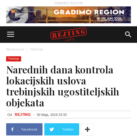
GRADIMO REGION
Naslovnica
Trebinje
Trebinje
Narednih dana kontrola
lokacijskih uslova
trebinjskih ugostiteljskih
objekata
REJTING
Od
-
30 Maja, 2019 23:33
Facebook
Twitter