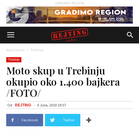
GRADIMO REGION
Naslovnica
Trebinje
Trebinje
Moto skup u Trebinju
okupio oko 1.400 bajkera
/FOTO/
REJTING
Od
-
9 Juna, 2018 18:57
Facebook
Twitter