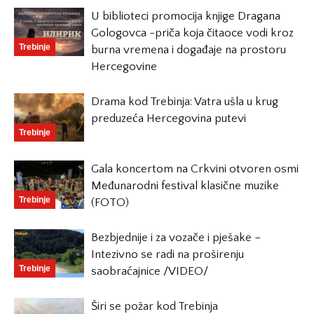
U biblioteci promocija knjige Dragana
Gologovca -priča koja čitaoce vodi kroz
Trebinje
burna vremena i događaje na prostoru
Hercegovine
Drama kod Trebinja: Vatra ušla u krug
preduzeća Hercegovina putevi
Trebinje
Gala koncertom na Crkvini otvoren osmi
Međunarodni festival klasične muzike
Trebinje
(FOTO)
Bezbjednije i za vozače i pješake –
Intezivno se radi na proširenju
Trebinje
saobraćajnice /VIDEO/
Širi se požar kod Trebinja