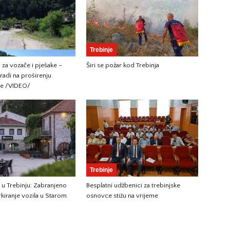
Trebinje
i za vozače i pješake –
Širi se požar kod Trebinja
 radi na proširenju
ce /VIDEO/
Trebinje
 u Trebinju: Zabranjeno
Besplatni udžbenici za trebinjske
rkiranje vozila u Starom
osnovce stižu na vrijeme