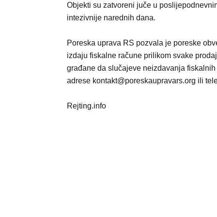
Objekti su zatvoreni juče u poslijepodnevnim
intezivnije narednih dana.
Poreska uprava RS pozvala je poreske obvez
izdaju fiskalne račune prilikom svake prodaje
građane da slučajeve neizdavanja fiskalnih
adrese kontakt@poreskaupravars.org ili t
Rejting.info