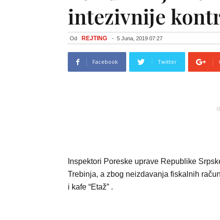
intezivnije kont
REJTING
Od
-
5 Juna, 2019 07:27
Facebook
Twitter
G
Inspektori Poreske uprave Republike Srpske
Trebinja, a zbog neizdavanja fiskalnih raču
i kafe “Etaž” .