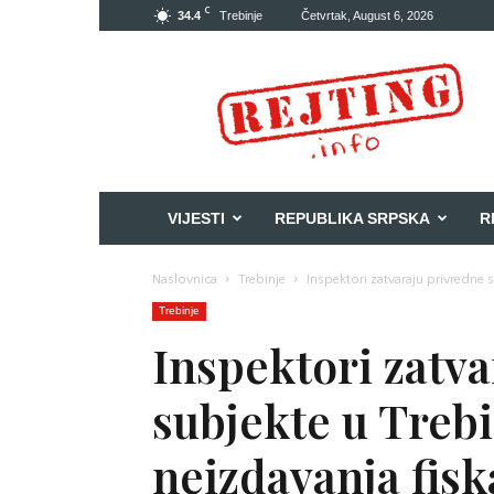
C
34.4
Trebinje
Četvrtak, August 6, 2026
Rejting
VIJESTI
REPUBLIKA SRPSKA
R
Naslovnica
Trebinje
Inspektori zatvaraju privredne s
Trebinje
Inspektori zatv
subjekte u Trebi
neizdavanja fisk