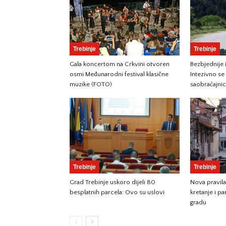
Trebinje
Trebinje
Gala koncertom na Crkvini otvoren
Bezbjednije 
osmi Međunarodni festival klasične
Intezivno se
muzike (FOTO)
saobraćajni
Trebinje
Trebinje
Grad Trebinje uskoro dijeli 80
Nova pravila
besplatnih parcela: Ovo su uslovi
kretanje i pa
gradu