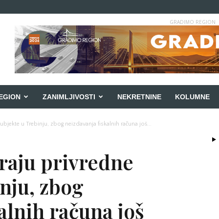
GRADIMO REGION
EGION
ZANIMLJIVOSTI
NEKRETNINE
KOLUMNE
ubjekte u Trebinju, zbog neizdavanja fiskalnih računa još...
araju privredne
nju, zbog
alnih računa još