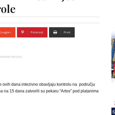
role
Google+
Pinterest
Print
RADIMO REGION
 ovih dana intezivno obavljaju kontrolu na području
na na 15 dana zatvorili su pekaru “Artos” pod platanima