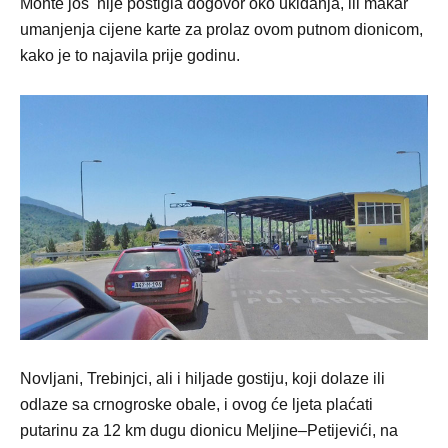
Monte još nije postigla dogovor oko ukidanja, ili makar
umanjenja cijene karte za prolaz ovom putnom dionicom,
kako je to najavila prije godinu.
Novljani, Trebinjci, ali i hiljade gostiju, koji dolaze ili
odlaze sa crnogroske obale, i ovog će ljeta plaćati
putarinu za 12 km dugu dionicu Meljine–Petijevići, na