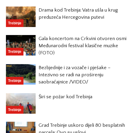
Drama kod Trebinja: Vatra ušla u krug
preduzeća Hercegovina putevi
Trebinje
Gala koncertom na Crkvini otvoren osmi
Međunarodni festival klasične muzike
Trebinje
(FOTO)
Bezbjednije i za vozače i pješake –
Intezivno se radi na proširenju
Trebinje
saobraćajnice /VIDEO/
Širi se požar kod Trebinja
Trebinje
Grad Trebinje uskoro dijeli 80 besplatnih
parcela: Ovo su uslovi