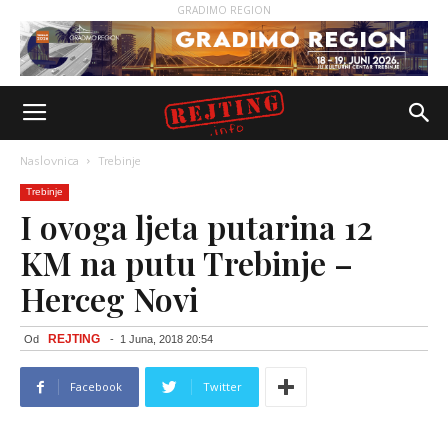
GRADIMO REGION
Naslovnica
Trebinje
Trebinje
I ovoga ljeta putarina 12
KM na putu Trebinje –
Herceg Novi
REJTING
Od
-
1 Juna, 2018 20:54
Facebook
Twitter