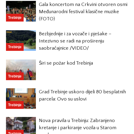
Gala koncertom na Crkvini otvoren osmi
Međunarodni festival klasične muzike
Trebinje
(FOTO)
Bezbjednije i za vozače i pješake –
Intezivno se radi na proširenju
Trebinje
saobraćajnice /VIDEO/
Širi se požar kod Trebinja
Trebinje
Grad Trebinje uskoro dijeli 80 besplatnih
parcela: Ovo su uslovi
Trebinje
Nova pravila u Trebinju: Zabranjeno
kretanje i parkiranje vozila u Starom
Trebinje