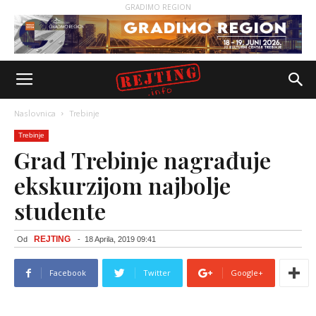
GRADIMO REGION
Naslovnica
Trebinje
Trebinje
Grad Trebinje nagrađuje
ekskurzijom najbolje
studente
REJTING
Od
-
18 Aprila, 2019 09:41
Facebook
Twitter
Google+