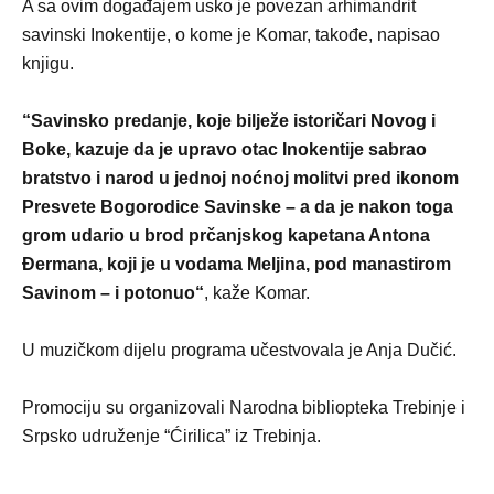
A sa ovim događajem usko je povezan arhimandrit
savinski Inokentije, o kome je Komar, takođe, napisao
knjigu.
“Savinsko predanje, koje bilježe istoričari Novog i
Boke, kazuje da je upravo otac Inokentije sabrao
bratstvo i narod u jednoj noćnoj molitvi pred ikonom
Presvete Bogorodice Savinske – a da je nakon toga
grom udario u brod prčanjskog kapetana Antona
Đermana, koji je u vodama Meljina, pod manastirom
Savinom – i potonuo“
, kaže Komar.
U muzičkom dijelu programa učestvovala je Anja Dučić.
Promociju su organizovali Narodna bibliopteka Trebinje i
Srpsko udruženje “Ćirilica” iz Trebinja.