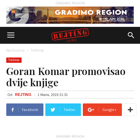
GRADIMO REGION
Naslovnica
Trebinje
Trebinje
Goran Komar promovisao
dvije knjige
REJTING
Od
-
1 Marta, 2019 21:31
Facebook
Twitter
Google+
GRADIMO REGION