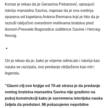
Komar je rekao da je Gerasima Petranović, opisujući
istoriju manastira Savina, napisao da je ova svetinja
spasena od kapetana Antona Đermana koji je htio da je
razruši isključivo svesrdnim molitvama bratstva pred
ikonom Presvete Bogorodice zaštitnice Savine i Herceg-
Novog.
On je rekao da je, kako je vrijeme odmicalo i istorija kao
nauka se razvijala, ovo predanje obilježeno kao mit i
legenda.
“Glavni cilj ove knjige od 70-ak strana je da predanje
svetog bratstva manastira Savina nije građeno na
pukoj konstrukciji kako je savremena istorijska nauka
željela da predstavi. Mi pokazujemo nepobitne