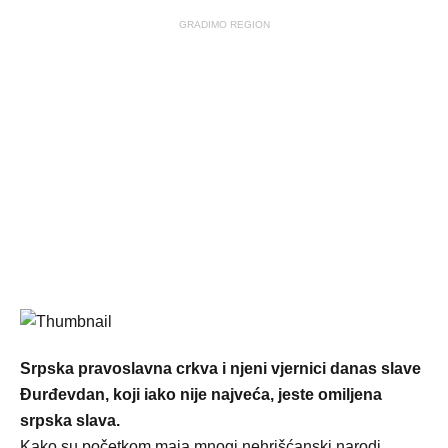
GRADIMO REGION
Srpska pravoslavna crkva i njeni vjernici danas slave
Đurđevdan, koji iako nije najveća, jeste omiljena
srpska slava.
Kako su početkom maja mnogi nehrišćanski narodi