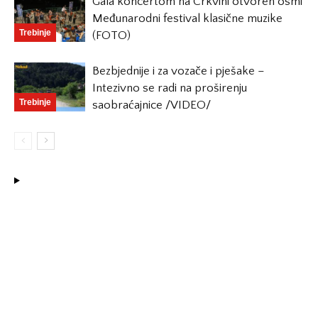
Gala koncertom na Crkvini otvoren osmi
Međunarodni festival klasične muzike
Trebinje
(FOTO)
Bezbjednije i za vozače i pješake –
Intezivno se radi na proširenju
Trebinje
saobraćajnice /VIDEO/