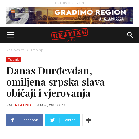
GRADIMO REGION
Naslovnica
Trebinje
Trebinje
Danas Đurđevdan,
omiljena srpska slava –
običaji i vjerovanja
REJTING
Od
-
6 Maja, 2019 08:11
Facebook
Twitter