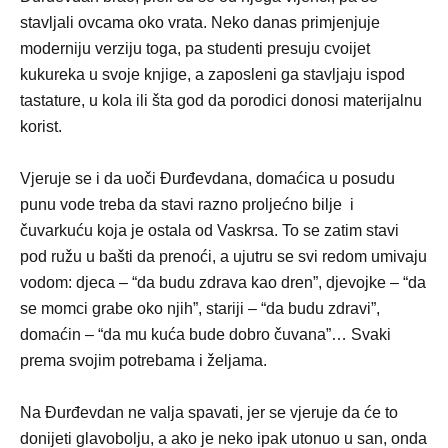
stavljali ovcama oko vrata. Neko danas primjenjuje
moderniju verziju toga, pa studenti presuju cvoijet
kukureka u svoje knjige, a zaposleni ga stavljaju ispod
tastature, u kola ili šta god da porodici donosi materijalnu
korist.
Vjeruje se i da uoči Đurđevdana, domaćica u posudu
punu vode treba da stavi razno proljećno bilje i
čuvarkuću koja je ostala od Vaskrsa. To se zatim stavi
pod ružu u bašti da prenoći, a ujutru se svi redom umivaju
vodom: djeca – “da budu zdrava kao dren”, djevojke – “da
se momci grabe oko njih”, stariji – “da budu zdravi”,
domaćin – “da mu kuća bude dobro čuvana”… Svaki
prema svojim potrebama i željama.
Na Đurđevdan ne valja spavati, jer se vjeruje da će to
donijeti glavobolju, a ako je neko ipak utonuo u san, onda