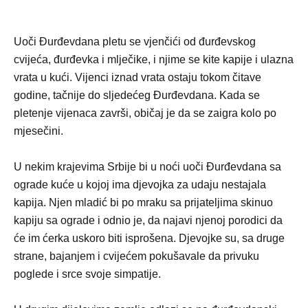
Uoči Đurđevdana pletu se vjenčići od đurđevskog
cvijeća, đurđevka i mlječike, i njime se kite kapije i ulazna
vrata u kući. Vijenci iznad vrata ostaju tokom čitave
godine, tačnije do sljedećeg Đurđevdana. Kada se
pletenje vijenaca završi, običaj je da se zaigra kolo po
mjesečini.
U nekim krajevima Srbije bi u noći uoči Đurđevdana sa
ograde kuće u kojoj ima djevojka za udaju nestajala
kapija. Njen mladić bi po mraku sa prijateljima skinuo
kapiju sa ograde i odnio je, da najavi njenoj porodici da
će im ćerka uskoro biti isprošena. Djevojke su, sa druge
strane, bajanjem i cvijećem pokušavale da privuku
poglede i srce svoje simpatije.