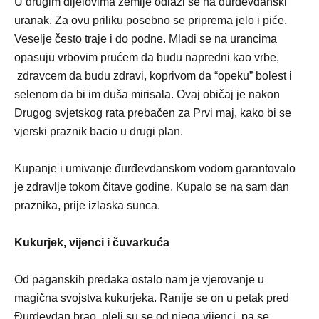
U drugim dijelovima zemlje odlazi se na đurđevdanski
uranak. Za ovu priliku posebno se priprema jelo i piće.
Veselje često traje i do podne. Mladi se na urancima
opasuju vrbovim prućem da budu napredni kao vrbe,
zdravcem da budu zdravi, koprivom da “opeku” bolest i
selenom da bi im duša mirisala. Ovaj običaj je nakon
Drugog svjetskog rata prebačen za Prvi maj, kako bi se
vjerski praznik bacio u drugi plan.
Kupanje i umivanje đurđevdanskom vodom garantovalo
je zdravlje tokom čitave godine. Kupalo se na sam dan
praznika, prije izlaska sunca.
Kukurjek, vijenci i čuvarkuća
Od paganskih predaka ostalo nam je vjerovanje u
magična svojstva kukurjeka. Ranije se on u petak pred
Đurđevdan brao, pleli su se od njega vijenci, pa se