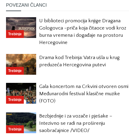
POVEZANI ČLANCI
U biblioteci promocija knjige Dragana
Gologovca -priča koja čitaoce vodi kroz
Trebinje
burna vremena i događaje na prostoru
Hercegovine
Drama kod Trebinja: Vatra ušla u krug
preduzeća Hercegovina putevi
Trebinje
Gala koncertom na Crkvini otvoren osmi
Međunarodni festival klasične muzike
Trebinje
(FOTO)
Bezbjednije i za vozače i pješake –
Intezivno se radi na proširenju
Trebinje
saobraćajnice /VIDEO/