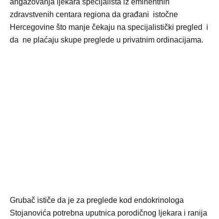
angažovanja ljekara specijalista iz eminentnih
zdravstvenih centara regiona da građani istočne
Hercegovine što manje čekaju na specijalistički pregled i
da ne plaćaju skupe preglede u privatnim ordinacijama.
Grubač ističe da je za preglede kod endokrinologa
Stojanovića potrebna uputnica porodičnog ljekara i ranija