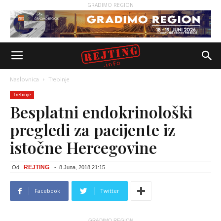
GRADIMO REGION
Naslovnica
Trebinje
Trebinje
Besplatni endokrinološki
pregledi za pacijente iz
istočne Hercegovine
REJTING
Od
-
8 Juna, 2018 21:15
Facebook
Twitter
GRADIMO REGION