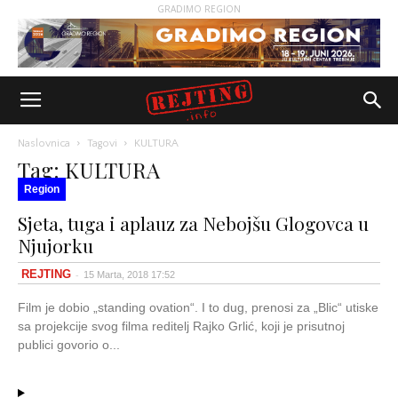
GRADIMO REGION
Naslovnica
Tagovi
KULTURA
Tag: KULTURA
Region
Sjeta, tuga i aplauz za Nebojšu Glogovca u
Njujorku
REJTING
-
15 Marta, 2018 17:52
Film je dobio „standing ovation“. I to dug, prenosi za „Blic“ utiske
sa projekcije svog filma reditelj Rajko Grlić, koji je prisutnoj
publici govorio o...