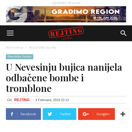
GRADIMO REGION
Naslovnica
Republika Srpska
Republika Srpska
U Nevesinju bujica nanijela
odbačene bombe i
tromblone
REJTING
Od
-
4 Februara, 2019 22:12
Facebook
Twitter
Google+