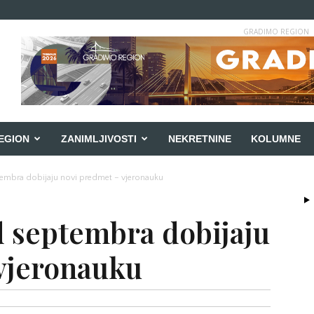
GRADIMO REGION
EGION
ZANIMLJIVOSTI
NEKRETNINE
KOLUMNE
tembra dobijaju novi predmet – vjeronauku
d septembra dobijaju
vjeronauku