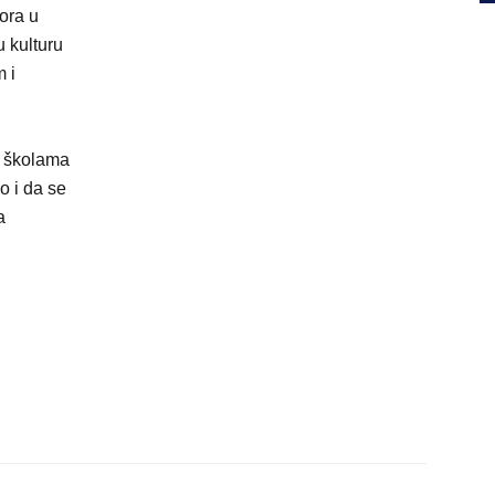
ora u
u kulturu
m i
m školama
o i da se
a