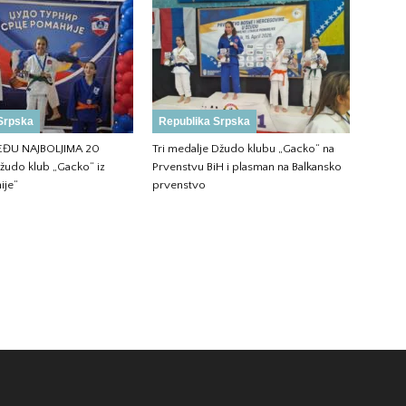
Srpska
Republika Srpska
ĐU NAJBOLJIMA 20
Tri medalje Džudo klubu „Gacko“ na
žudo klub „Gacko“ iz
Prvenstvu BiH i plasman na Balkansko
ije“
prvenstvo