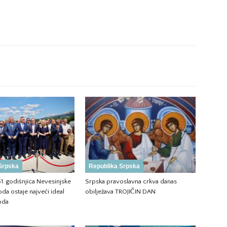
Srpska
Republika Srpska
51. godišnjica Nevesinjske
Srpska pravoslavna crkva danas
da ostaje najveći ideal
obilježava TROJIČIN DAN
oda