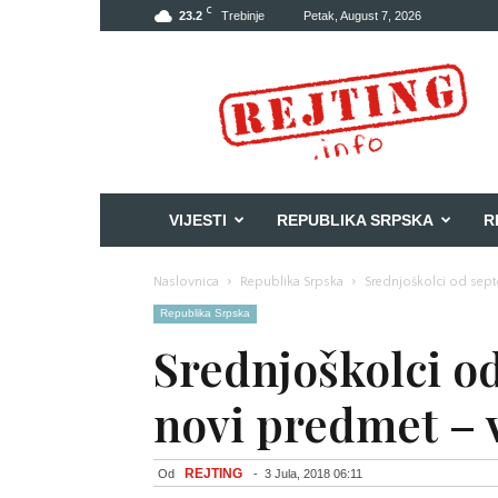
C
23.2
Trebinje
Petak, August 7, 2026
Rejting
VIJESTI
REPUBLIKA SRPSKA
R
Naslovnica
Republika Srpska
Srednjoškolci od sep
Republika Srpska
Srednjoškolci o
novi predmet – 
REJTING
Od
-
3 Jula, 2018 06:11